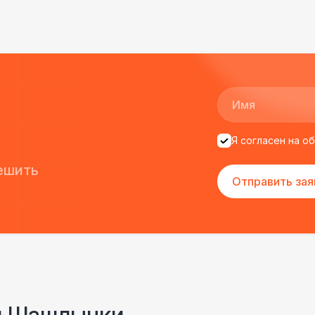
Санитайзер (100 чел.)
1
ФУРШЕТНЫЕ ЛИНИИ
Цветные столы с тканью
5 
Фуршетная линия WHITE & BLACK
17 
Я согласен на о
Фуршетная линия Black
17 
ешить
Отправить зая
Фуршетная линия Premium wood
27 
ии Шашлычки