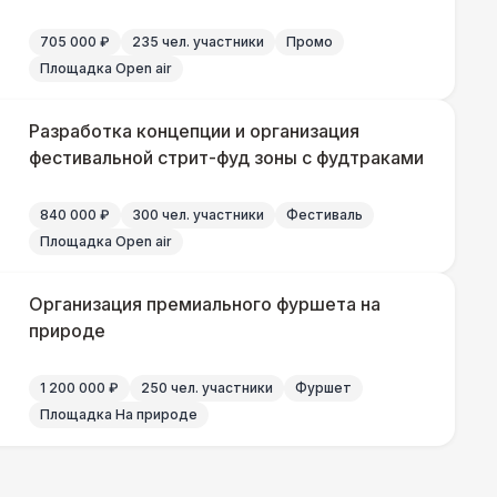
705 000 ₽
235 чел. участники
Промо
500 Р
В корзину
Площадка Open air
000 Р
В корзину
Разработка концепции и организация
фестивальной стрит-фуд зоны с фудтраками
000 Р
В корзину
840 000 ₽
300 чел. участники
Фестиваль
Площадка Open air
000 Р
В корзину
Организация премиального фуршета на
000 Р
В корзину
природе
1 200 000 ₽
250 чел. участники
Фуршет
Площадка На природе
490 Р
В корзину