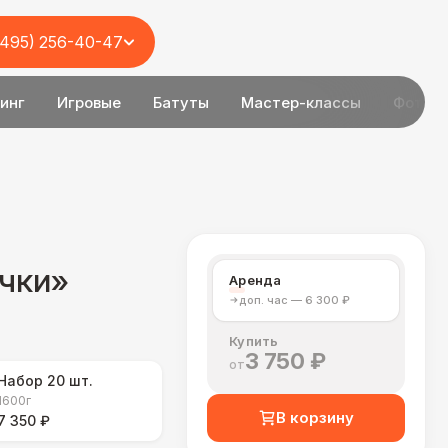
(495) 256-40-47
инг
Игровые
Батуты
Мастер-классы
Фотоз
чки»
Аренда
доп. час — 6 300 ₽
Купить
3 750 ₽
от
Набор 20 шт.
1600г
В корзину
7 350 ₽