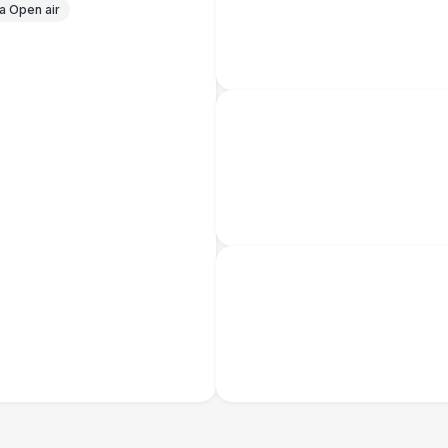
 Open air
Банкетный менеджер
12 
Технический Директор
27 
Буфетчица аниматор
12 
Буфетчица СССР аутентичная
15 
Буфетчица проф. актриса
27 
БАРЬЕР БЕЗОПАСНОСТИ
Серебряный (1,7 х 0,8 х 0,6)