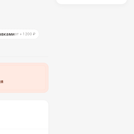
авками
от + 1 200 ₽
ия