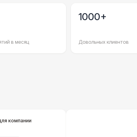
Повар
8 
1000+
Шеф повар
12 
Повар для МК
15 
тий в месяц
Довольных клиентов
Грузчики
6 
Клининг
6 
Аниматор
10 
Бармен
8 
для компании
Менеджер проекта
13 