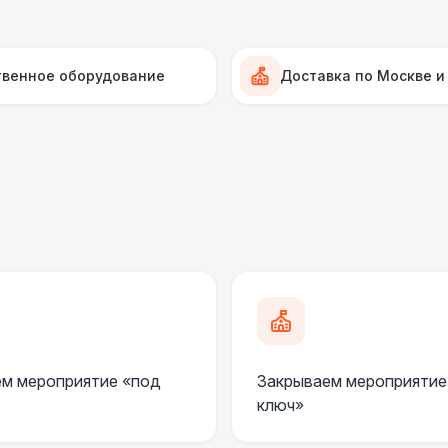
Прилавок
6 
Палатка 2,5 х 2,5 м
6 
твенное оборудование
Доставка по Москве и
Шатер Пагода
11
Домик «Ярмарочный» 3 х 2 м
27 
Шатер Павильон
43 
ПЕРСОНАЛ
Официант
7 
м мероприятие «под
Закрываем мероприятие
Помощник повара
7 
ключ»