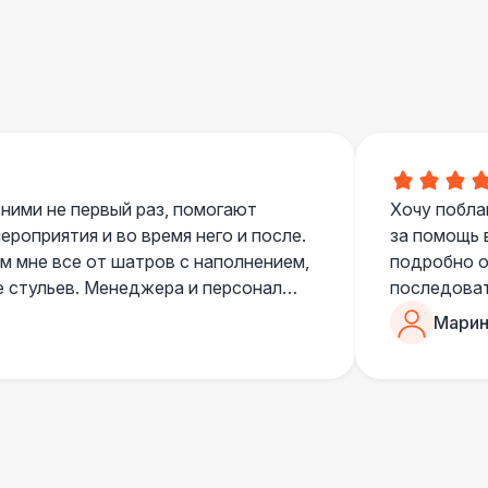
700 Р
В корзину
 100 Р
В корзину
400 Р
В корзину
500 Р
В корзину
 ними не первый раз, помогают
Хочу побла
роприятия и во время него и после.
за помощь 
 мне все от шатров с наполнением,
подробно о
е стульев. Менеджера и персонал
последоват
550 Р
В корзину
егда подскажут что лучше взять и
Романом, о
Марин
ь люблю работать именно с ними,
«Рука с ша
нию
звонке в к
 100 Р
В корзину
шампанског
приветливы
 100 Р
В корзину