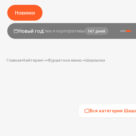
Новинки
1 сентября
День знаний
25 дней
Главная
•
Кейтеринг
•
Фуршетное меню
•
Шашлычки
Вся категория Шаш