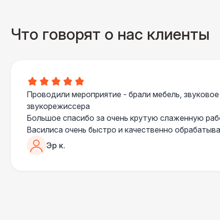
Что говорят о нас клиенты
Проводили мероприятие - брали мебель, звуковое
звукорежиссера
Большое спасибо за очень крутую слаженную ра
Василиса очень быстро и качественно обрабатыва
пошла навстречу во многих моментах
Эр к.
Отдельное спасибо звукорежиссеру Александру, 
сгладились благодаря его работе и человечности :
Все приехало вовремя, в хорошем состоянии. Реб
поставили, посоветовали как лучше расположить 
сложили провода так, что их почти не было видно
Однозначно будем работать с этим подрядчиком е