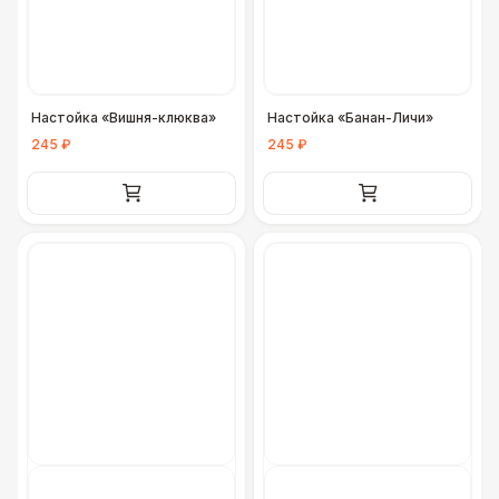
ДОПОЛНИТЕЛЬНО
Урна
550 Р
Настойка «Вишня-клюква»
Настойка «Банан-Личи»
Столбики ограждения (1м)
1 100 Р
245 ₽
245 ₽
Огнетушители
1 000 Р
Указатель А3
1 100 Р
Санитайзер (100 чел.)
1 450 Р
ФУРШЕТНЫЕ ЛИНИИ
Цветные столы с тканью
5 500 Р
Фуршетная линия WHITE & BLACK
17 000 Р