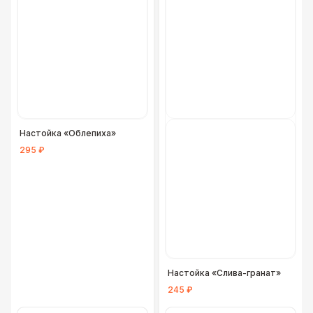
Фуршетная линия Black
17 000 Р
Фуршетная линия Premium wood
27 000 Р
Настойка «Облепиха»
295 ₽
Настойка «Слива-гранат»
245 ₽