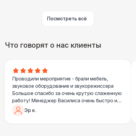
ПЕРСОНАЛ
Посмотреть всё
Помощник повара
7 000 Р
БАРНЫЕ СТОЙКИ
Что говорят о нас клиенты
Led стойка
6 000 Р
ПЕРСОНАЛ
Повар
8 500 Р
Проводили мероприятие - брали мебель,
звуковое оборудование и звукорежиссера
БАРНЫЕ СТОЙКИ
Большое спасибо за очень крутую слаженную
Стойка с подсветкой
8 500 Р
работу! Менеджер Василиса очень быстро и
качественно обрабатывала все запросы,
Эр к.
ПЕРСОНАЛ
пошла навстречу во многих моментах
Отдельное спасибо звукорежиссеру
Шеф повар
12 500 Р
Александру, все тревоги сгладились