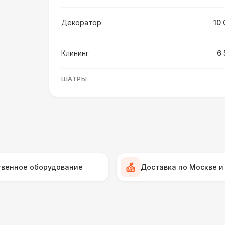
Декоратор
10 
Клининг
6 
ШАТРЫ
Шатер быстровозводимый
6 
Прилавок
6 
Палатка 2,5 х 2,5 м
6 
твенное оборудование
Доставка по Москве и
Шатер Пагода
11
Домик «Ярмарочный» 3 х 2 м
27 