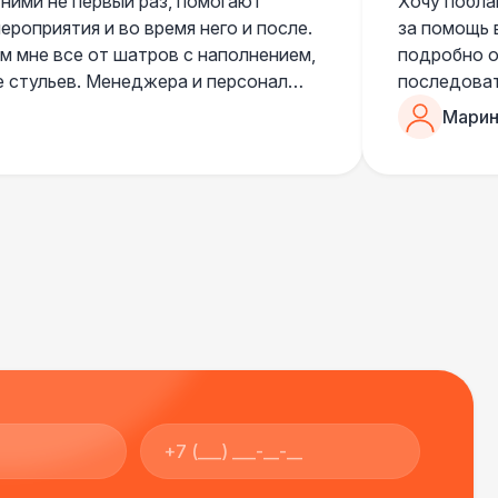
 ними не первый раз, помогают
Хочу побла
роприятия и во время него и после.
за помощь 
 мне все от шатров с наполнением,
подробно о
е стульев. Менеджера и персонал
последоват
егда подскажут что лучше взять и
Романом, о
Марин
ь люблю работать именно с ними,
«Рука с ша
нию
звонке в к
шампанског
приветливы