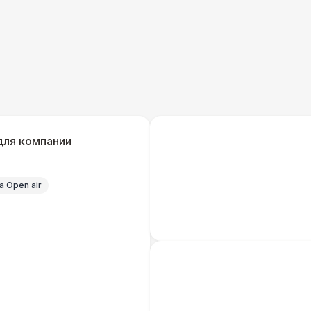
Урна
Огнетушители
1
Указатель А3
1
для компании
Санитайзер (100 чел.)
1
 Open air