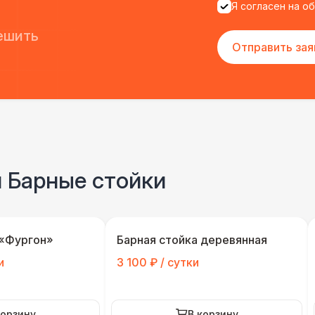
Я согласен на о
ешить
Отправить зая
и Барные стойки
 «Фургон»
Барная стойка деревянная
и
3 100 ₽ / сутки
корзину
В корзину