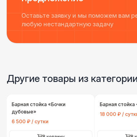
Оставьте заявку и мы поможем вам р
любую нестандартную задачу
Другие товары из категори
Барная стойка «Бочки
Барная стойка
дубовые»
18 000 ₽ / сутк
6 500 ₽ / сутки
В корзину
В 