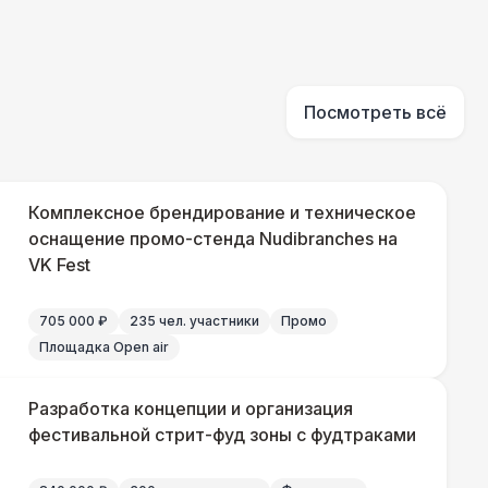
550 Р
В корзину
 000 Р
В корзину
Посмотреть всё
 100 Р
В корзину
Комплексное брендирование и техническое
 450 Р
оснащение промо-стенда Nudibranches на
В корзину
VK Fest
705 000 ₽
235 чел. участники
Промо
Площадка Open air
Разработка концепции и организация
фестивальной стрит-фуд зоны с фудтраками