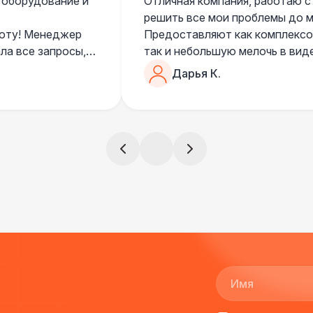
 оборудование и
Отличная компания, работаю с
решить все мои проблемы до ме
боту! Менеджер
Предоставляют как комплексом
ла все запросы,
так и небольшую мелочь в вид
очень понимающий, честный вс
Дарья К.
все тревоги
чем дополнить праздник. Очен
)
всегда все четко и по расписа
ята сами все
и аккуратно
!
ще раз :)