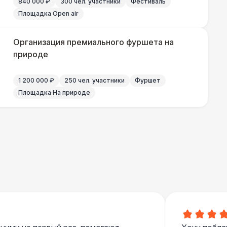
840 000 ₽
300 чел. участники
Фестиваль
Площадка Open air
Организация премиального фуршета на
природе
1 200 000 ₽
250 чел. участники
Фуршет
Площадка На природе