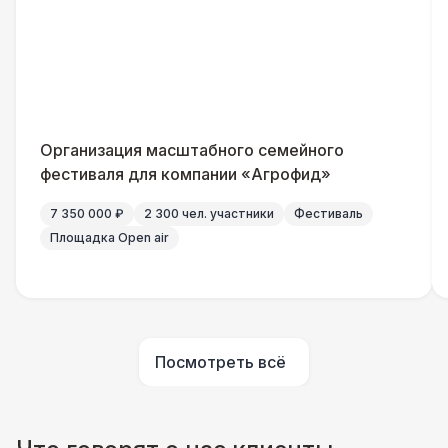
Разработка макета для баннера
5 500 Р
ДОПОЛНИТЕЛЬНО
Урна
550 Р
Организация масштабного семейного
фестиваля для компании «Агрофид»
Огнетушители
1 000 Р
7 350 000 ₽
2 300 чел. участники
Фестиваль
Площадка Open air
Указатель А3
1 100 Р
Санитайзер (100 чел.)
1 450 Р
Посмотреть всё