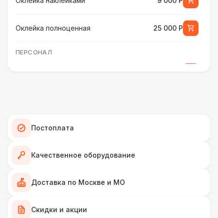
Оклейка наклейками
9 000 Р
Оклейка полноценная
25 000 Р
ПЕРСОНАЛ
Грузчики
6 500 Р
Декоратор
10 000 Р
Клининг
6 500 Р
Постоплата
ШАТРЫ
Качественное оборудование
Шатер быстровозводимый
6 000 Р
Доставка по Москве и МО
Прилавок
6 500 Р
Скидки и акции