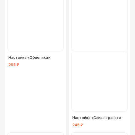
Фуршетная линия Black
17 000 Р
Фуршетная линия Premium wood
27 000 Р
Настойка «Облепиха»
295 ₽
Настойка «Слива-гранат»
245 ₽