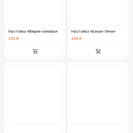
ДОПОЛНИТЕЛЬНО
Урна
550 Р
Настойка «Вишня-клюква»
Настойка «Банан-Личи»
Столбики ограждения (1м)
1 100 Р
245 ₽
245 ₽
Огнетушители
1 000 Р
Указатель А3
1 100 Р
Санитайзер (100 чел.)
1 450 Р
ФУРШЕТНЫЕ ЛИНИИ
Цветные столы с тканью
5 500 Р
Фуршетная линия WHITE & BLACK
17 000 Р