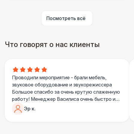
ПЕРСОНАЛ
Посмотреть всё
Помощник повара
7 000 Р
БАРНЫЕ СТОЙКИ
Что говорят о нас клиенты
Led стойка
6 000 Р
ПЕРСОНАЛ
Повар
8 500 Р
Проводили мероприятие - брали мебель,
звуковое оборудование и звукорежиссера
БАРНЫЕ СТОЙКИ
Большое спасибо за очень крутую слаженную
Стойка с подсветкой
8 500 Р
работу! Менеджер Василиса очень быстро и
качественно обрабатывала все запросы,
Эр к.
ПЕРСОНАЛ
пошла навстречу во многих моментах
Отдельное спасибо звукорежиссеру
Шеф повар
12 500 Р
Александру, все тревоги сгладились