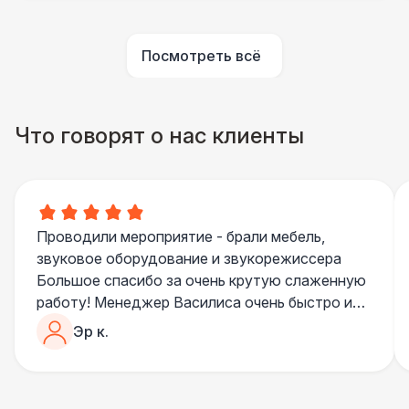
ПЕРСОНАЛ
Посмотреть всё
Помощник повара
7 000 Р
БАРНЫЕ СТОЙКИ
Что говорят о нас клиенты
Led стойка
6 000 Р
ПЕРСОНАЛ
Повар
8 500 Р
Проводили мероприятие - брали мебель,
звуковое оборудование и звукорежиссера
БАРНЫЕ СТОЙКИ
Большое спасибо за очень крутую слаженную
Стойка с подсветкой
8 500 Р
работу! Менеджер Василиса очень быстро и
качественно обрабатывала все запросы,
Эр к.
ПЕРСОНАЛ
пошла навстречу во многих моментах
Отдельное спасибо звукорежиссеру
Шеф повар
12 500 Р
Александру, все тревоги сгладились