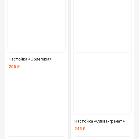
Фуршетная линия Black
17 000 Р
Фуршетная линия Premium wood
27 000 Р
Настойка «Облепиха»
295 ₽
Настойка «Слива-гранат»
245 ₽