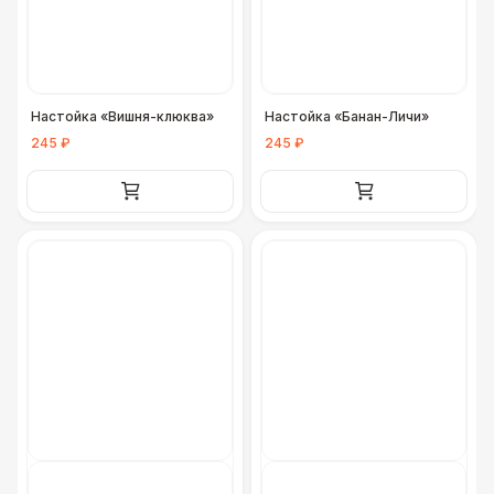
ДОПОЛНИТЕЛЬНО
Урна
550 Р
Настойка «Вишня-клюква»
Настойка «Банан-Личи»
Столбики ограждения (1м)
1 100 Р
245 ₽
245 ₽
Огнетушители
1 000 Р
Указатель А3
1 100 Р
Санитайзер (100 чел.)
1 450 Р
ФУРШЕТНЫЕ ЛИНИИ
Цветные столы с тканью
5 500 Р
Фуршетная линия WHITE & BLACK
17 000 Р