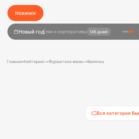
Новинки
1 сентября
День знаний
23 дня
Главная
•
Кейтеринг
•
Фуршетное меню
•
Выпечка
Вся категория Вы