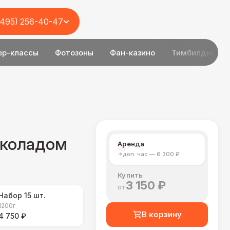
(495) 256-40-47
ер-классы
Фотозоны
Фан-казино
Тимбилдинг
околадом
Аренда
доп. час — 6 300 ₽
Купить
3 150 ₽
от
Набор 15 шт.
1200г
В корзину
4 750 ₽