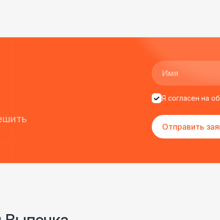
Санитайзер (100 чел.)
1
ФУРШЕТНЫЕ ЛИНИИ
Цветные столы с тканью
5 
Фуршетная линия WHITE & BLACK
17 
Я согласен на о
Фуршетная линия Black
17 
ешить
Отправить зая
Фуршетная линия Premium wood
27 
и Выпечка