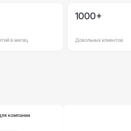
Повар
8 
1000+
Шеф повар
12 
Повар для МК
15 
тий в месяц
Довольных клиентов
Грузчики
6 
Клининг
6 
Аниматор
10 
Бармен
8 
для компании
Менеджер проекта
13 