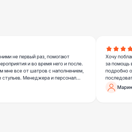
700 Р
В корзину
 100 Р
В корзину
400 Р
В корзину
500 Р
В корзину
 ними не первый раз, помогают
Хочу побла
роприятия и во время него и после.
за помощь 
 мне все от шатров с наполнением,
подробно о
е стульев. Менеджера и персонал
последоват
550 Р
В корзину
егда подскажут что лучше взять и
Романом, о
Марин
ь люблю работать именно с ними,
«Рука с ша
нию
звонке в к
 100 Р
В корзину
шампанског
приветливы
 100 Р
В корзину