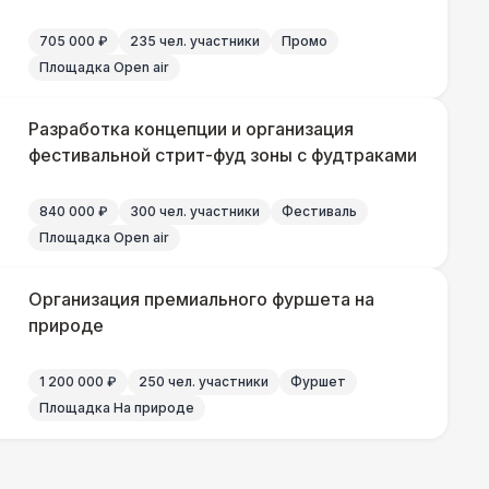
705 000 ₽
235 чел. участники
Промо
500 Р
В корзину
Площадка Open air
000 Р
В корзину
Разработка концепции и организация
фестивальной стрит-фуд зоны с фудтраками
000 Р
В корзину
840 000 ₽
300 чел. участники
Фестиваль
Площадка Open air
000 Р
В корзину
Организация премиального фуршета на
000 Р
В корзину
природе
1 200 000 ₽
250 чел. участники
Фуршет
Площадка На природе
490 Р
В корзину