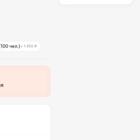
100 чел.)
+ 1 450 ₽
ия