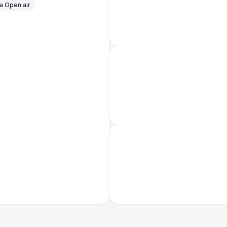
 Open air
Банкетный менеджер
12 
Технический Директор
27 
Буфетчица аниматор
12 
Буфетчица СССР аутентичная
15 
Буфетчица проф. актриса
27 
БАРЬЕР БЕЗОПАСНОСТИ
Серебряный (1,7 х 0,8 х 0,6)