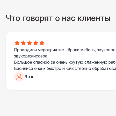
Что говорят о нас клиенты
Проводили мероприятие - брали мебель, звуковое
звукорежиссера
Большое спасибо за очень крутую слаженную ра
Василиса очень быстро и качественно обрабатыва
пошла навстречу во многих моментах
Эр к.
Отдельное спасибо звукорежиссеру Александру, 
сгладились благодаря его работе и человечности :
Все приехало вовремя, в хорошем состоянии. Реб
поставили, посоветовали как лучше расположить 
сложили провода так, что их почти не было видно
Однозначно будем работать с этим подрядчиком е