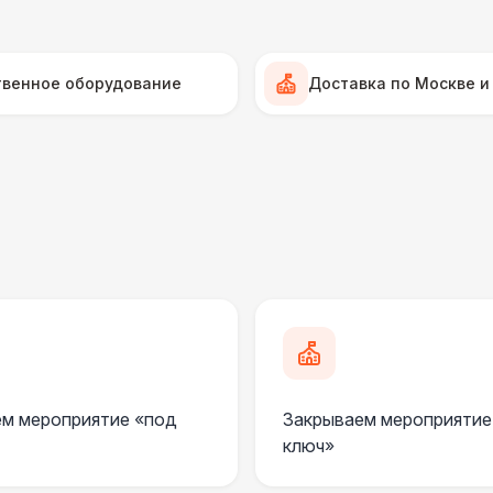
Прилавок
6 
Палатка 2,5 х 2,5 м
6 
твенное оборудование
Доставка по Москве и
Шатер Пагода
11
Домик «Ярмарочный» 3 х 2 м
27 
Шатер Павильон
43 
ПЕРСОНАЛ
Официант
7 
м мероприятие «под
Закрываем мероприятие
Помощник повара
7 
ключ»