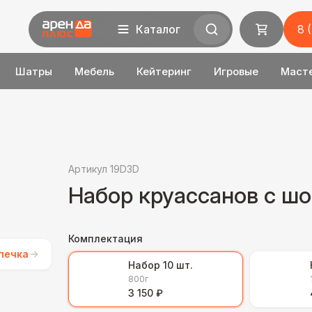
Каталог
8 
Шатры
Мебель
Кейтеринг
Игровые
Маст
Артикул 19D3D
Набор круассанов с ш
Комплектация
печка
Набор 10 шт.
800г
3 150 ₽