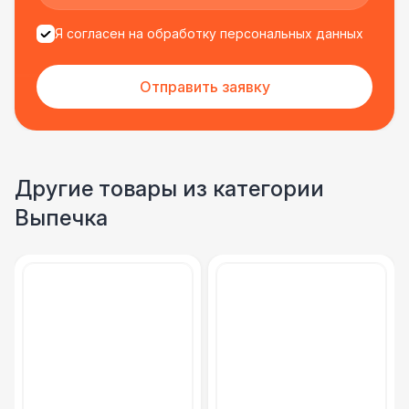
Я согласен на обработку персональных данных
ФУРШЕТНЫЕ ЛИНИИ
Цветные столы с тканью
5 500 Р
Отправить заявку
Фуршетная линия WHITE & BLACK
17 000 Р
Фуршетная линия Black
17 000 Р
Другие товары из категории
Выпечка
Фуршетная линия Premium wood
27 000 Р