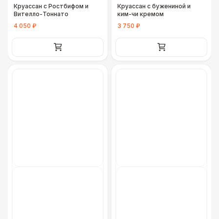
Круассан с Ростбифом и
Круассан с бужениной и
Вителло-Тоннато
ким-чи кремом
4 050 ₽
3 750 ₽