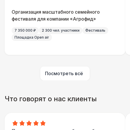
Менеджер проекта
13 000 Р
Организация масштабного семейного
фестиваля для компании «Агрофид»
Банкетный менеджер
12 500 Р
7 350 000 ₽
2 300 чел. участники
Фестиваль
Площадка Open air
Технический Директор
27 000 Р
Буфетчица аниматор
12 000 Р
Посмотреть всё
Буфетчица СССР аутентичная
15 000 Р
Буфетчица проф. актриса
27 000 Р
Что говорят о нас клиенты
БАРЬЕР БЕЗОПАСНОСТИ
Серебряный (1,7 х 0,8 х 0,6)
490 Р