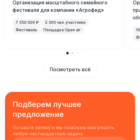
Организация масштабного семейного
Ор
фестиваля для компании «Агрофид»
пр
об
7 350 000 ₽
2 300 чел. участники
Фестиваль
Площадка Open air
1
Ф
Посмотреть всё
Подберем лучшее
предложение
Оставьте заявку и мы поможем вам решить
любую нестандартную задачу