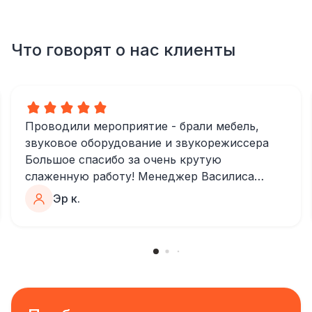
Что говорят о нас клиенты
Проводили мероприятие - брали мебель,
звуковое оборудование и звукорежиссера
Большое спасибо за очень крутую
слаженную работу! Менеджер Василиса
очень быстро и качественно обрабатывала
Эр к.
все запросы, пошла навстречу во многих
моментах
Отдельное спасибо звукорежиссеру
Александру, все тревоги сгладились
благодаря его работе и человечности :)
Все приехало вовремя, в хорошем
состоянии. Ребята сами все поставили,