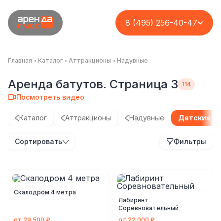
8 (495) 256-40-47
Главная
Каталог
Аттракционы
Надувные
Аренда батутов. Страница 3
Посмотреть видео
Каталог
Аттракционы
Надувные
Детские б
Сортировать
Фильтры
Скалодром 4 метра
Лабиринт
Соревновательный
от 29 500 ₽
от 22 000 ₽