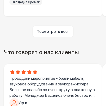
Площадка Open air
Шатер быстровозводимый
6 000 Р
Прилавок
6 500 Р
Палатка 2,5 х 2,5 м
6 500 Р
Посмотреть всё
Шатер Пагода
11 000 Р
Что говорят о нас клиенты
Домик «Ярмарочный» 3 х 2 м
27 000 Р
Шатер Павильон
43 000 Р
Проводили мероприятие - брали мебель,
БАРЬЕР БЕЗОПАСНОСТИ
звуковое оборудование и звукорежиссера
Большое спасибо за очень крутую слаженную
Черный / оранж. (2 х 1 х 0,6)
700 Р
работу! Менеджер Василиса очень быстро и
качественно обрабатывала все запросы,
Эр к.
Стилизованный (2 х 1 х 0,6)
1 100 Р