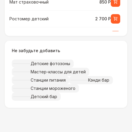
Мат страховочный
850 Р
Ростомер детский
2 700 Р
Ростомер универсальный
3 800 Р
Не забудьте добавить
Музыкальное сопровождение
15 000 Р
Детские фотозоны
ПЕРСОНАЛ
Мастер-классы для детей
Тех. спец.
4 900 Р
Станции питания
Кэнди бар
Станции мороженого
Инструктор
7 000 Р
Детский бар
Аниматор
10 000 Р
Менеджер проекта
13 000 Р