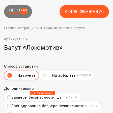
8 (495) 256-40-47
Главная
•
Аттракционы
•
Надувные
•
Детские батуты
Артикул 89FA
Батут «Локомотив»
Способ установки
На грунте
На асфальте
+ 4 000 ₽
Дополнительно
Обязательно!
Барьеры безопасности, шт
от + 490 ₽
Брендирование барьера безопасности
+ 1 700 ₽