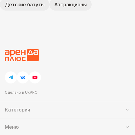
Детские батуты
Аттракционы
Сделано в UxPRO
Категории
Шатры
Мебель
Меню
Кейтеринг
Банкетный зал
Выставочные стенды