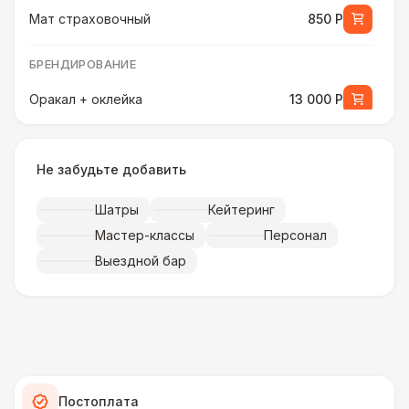
Мат страховочный
850 Р
БРЕНДИРОВАНИЕ
Оракал + оклейка
13 000 Р
Баннер на батут (Классика)
9 000 Р
Не забудьте добавить
ДОПОЛНИТЕЛЬНЫЕ ОПЦИИ
Шатры
Кейтеринг
Ростомер детский
2 700 Р
Мастер-классы
Персонал
Выездной бар
БРЕНДИРОВАНИЕ
Баннер на батут (USA)
25 000 Р
ДОПОЛНИТЕЛЬНЫЕ ОПЦИИ
Ростомер универсальный
3 800 Р
Постоплата