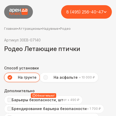
8 (495) 256-40-47
Главная
•
Аттракционы
•
Надувные
•
Родео
Артикул 30EB-07140
Родео Летающие птички
Способ установки
На грунте
На асфальте
+ 10 000 ₽
Дополнительно
Обязательно!
Барьеры безопасности, шт
от + 490 ₽
Брендирование барьера безопасности
+ 1 700 ₽