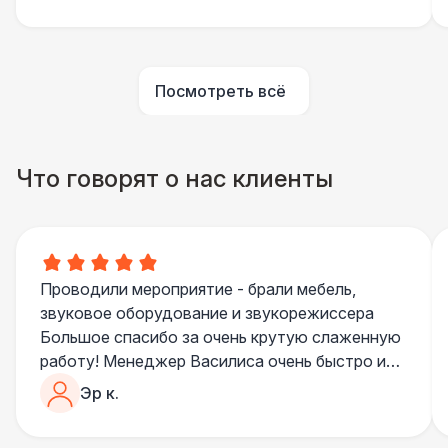
Огнетушители
1 000 Р
Урна
550 Р
Посмотреть всё
Столбики ограждения (1м)
1 100 Р
Что говорят о нас клиенты
Указатель А3
1 100 Р
Санитайзер (100 чел.)
1 450 Р
Проводили мероприятие - брали мебель,
ЭЛЕКТРИЧЕСТВО
звуковое оборудование и звукорежиссера
Дистрибьютор питания (63 Ампера)
4 500 Р
Большое спасибо за очень крутую слаженную
работу! Менеджер Василиса очень быстро и
качественно обрабатывала все запросы,
Кабель питания (32 Ампера)
81 Р
Эр к.
пошла навстречу во многих моментах
Отдельное спасибо звукорежиссеру
Удлинитель-пилот (16 Ампер)
330 Р