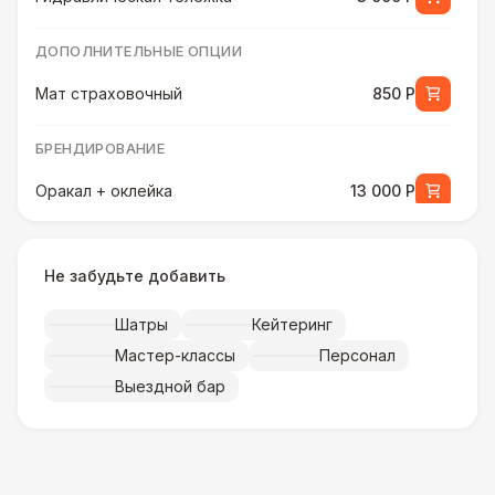
ДОПОЛНИТЕЛЬНЫЕ ОПЦИИ
Мат страховочный
850 Р
БРЕНДИРОВАНИЕ
Оракал + оклейка
13 000 Р
Баннер на батут (Классика)
9 000 Р
Не забудьте добавить
ДОПОЛНИТЕЛЬНЫЕ ОПЦИИ
Шатры
Кейтеринг
Ростомер детский
2 700 Р
Мастер-классы
Персонал
Выездной бар
БРЕНДИРОВАНИЕ
Баннер на батут (USA)
25 000 Р