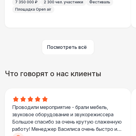
7 350 000 ₽
2 300 чел. участники
Фестиваль
Подставка для огнетушителя
270 Р
Площадка Open air
Огнетушители
1 000 Р
Урна
550 Р
Посмотреть всё
Столбики ограждения (1м)
1 100 Р
Что говорят о нас клиенты
Указатель А3
1 100 Р
Санитайзер (100 чел.)
1 450 Р
Проводили мероприятие - брали мебель,
ЭЛЕКТРИЧЕСТВО
звуковое оборудование и звукорежиссера
Дистрибьютор питания (63 Ампера)
4 500 Р
Большое спасибо за очень крутую слаженную
работу! Менеджер Василиса очень быстро и