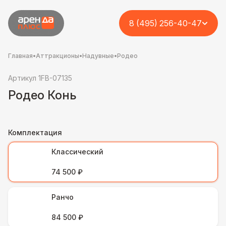
8 (495) 256-40-47
Главная
•
Аттракционы
•
Надувные
•
Родео
Артикул 1FB-07135
Родео Конь
Комплектация
Классический
74 500 ₽
Ранчо
84 500 ₽