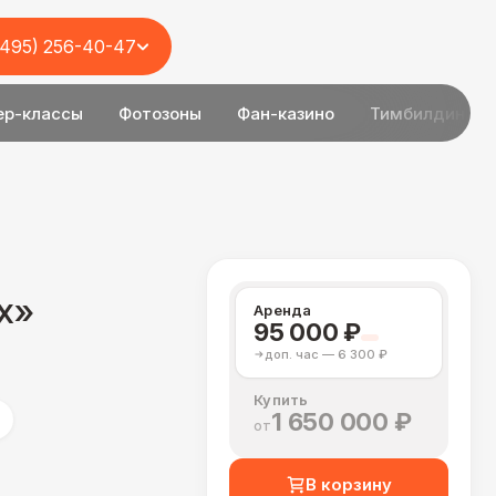
(495) 256-40-47
ер-классы
Фотозоны
Фан-казино
Тимбилдинг
х»
Аренда
95 000 ₽
доп. час — 6 300 ₽
Купить
1 650 000 ₽
от
В корзину