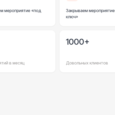
Огнетушители
1
м мероприятие «под
Закрываем мероприятие
ключ»
Урна
Столбики ограждения (1м)
1
1000+
Указатель А3
1
тий в месяц
Довольных клиентов
Санитайзер (100 чел.)
1
ЭЛЕКТРИЧЕСТВО
Дистрибьютор питания (63 Ампера)
4 
Кабель питания (32 Ампера)