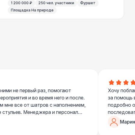
1 200 000 ₽
250 чел. участники
Фуршет
Площадка На природе
000 Р
В корзину
000 Р
В корзину
700 Р
В корзину
 100 Р
В корзину
 ними не первый раз, помогают
Хочу побла
роприятия и во время него и после.
за помощь 
400 Р
В корзину
 мне все от шатров с наполнением,
подробно о
е стульев. Менеджера и персонал
последоват
500 Р
В корзину
егда подскажут что лучше взять и
Романом, о
Марин
ь люблю работать именно с ними,
«Рука с ша
нию
звонке в к