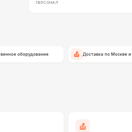
ПЕРСОНАЛ
Тех. спец.
4 
Инструктор
7 
Аниматор
10 
твенное оборудование
Доставка по Москве и
Менеджер проекта
13 
БАРЬЕР БЕЗОПАСНОСТИ
Серебряный (1,7 х 0,8 х 0,6)
ДОПОЛНИТЕЛЬНО
Подставка для огнетушителя