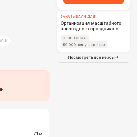
ЗАКАЗЫВАЛИ ДЛЯ
Организация масштабного
новогоднего праздника с
эксклюзивным игровым
10 000 000 ₽
оборудованием
00 ₽
50 000 чел. участников
Посмотреть все кейсы
ии
7,1 м