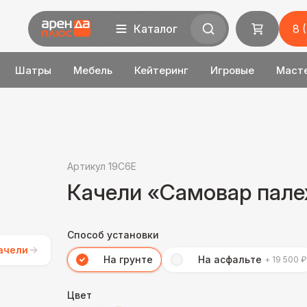
Каталог
8 
Шатры
Мебель
Кейтеринг
Игровые
Маст
Артикул 19C6E
Качели «Самовар пале
Способ установки
ачели
На грунте
На асфальте
+ 19 500 ₽
Цвет