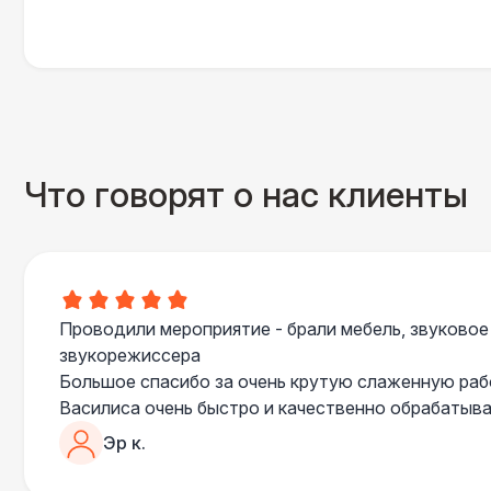
Что говорят о нас клиенты
Проводили мероприятие - брали мебель, звуковое
звукорежиссера
Большое спасибо за очень крутую слаженную ра
Василиса очень быстро и качественно обрабатыва
пошла навстречу во многих моментах
Эр к.
Отдельное спасибо звукорежиссеру Александру, 
сгладились благодаря его работе и человечности :