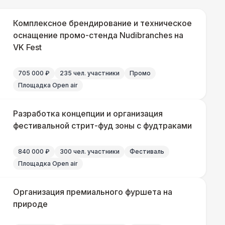
330 Р
В корзину
Комплексное брендирование и техническое
оснащение промо-стенда Nudibranches на
VK Fest
290 Р
В корзину
705 000 ₽
235 чел. участники
Промо
500 Р
В корзину
Площадка Open air
Разработка концепции и организация
фестивальной стрит-фуд зоны с фудтраками
000 Р
В корзину
840 000 ₽
300 чел. участники
Фестиваль
500 Р
В корзину
Площадка Open air
500 Р
В корзину
Организация премиального фуршета на
природе
 000 Р
В корзину