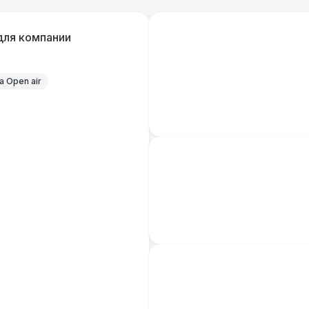
Удлинитель-пилот (16 Ампер)
для компании
Кабельный трап
 Open air
Генератор — 4 кВт
8 
ШАТРЫ
Шатер быстровозводимый
6 
Прилавок
6 
Палатка 2,5 х 2,5 м
6 
Шатер Пагода
11