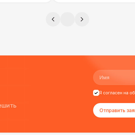
ята сами все
и аккуратно
!
ще раз :)
Я согласен на о
ешить
Отправить зая