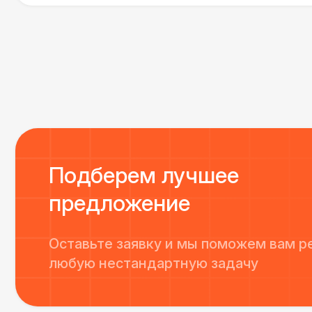
Все приехало вовремя, в хорошем состоянии. Реб
поставили, посоветовали как лучше расположить 
сложили провода так, что их почти не было видно
Однозначно будем работать с этим подрядчиком е
Подберем лучшее
предложение
Оставьте заявку и мы поможем вам р
любую нестандартную задачу