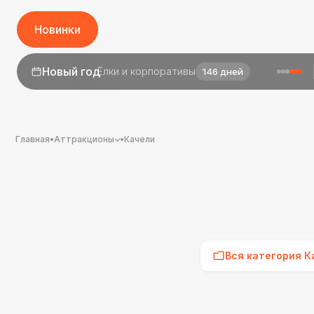
Новинки
1 сентября
День знаний
24 дня
Главная
•
Аттракционы
•
Качели
Вся категория К