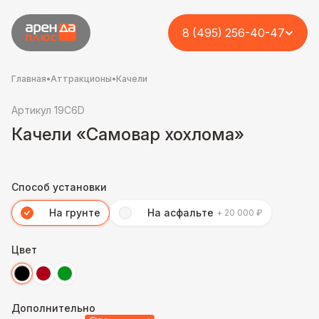
8 (495) 256-40-47
Главная
•
Аттракционы
•
Качели
Артикул 19C6D
Качели «Самовар хохлома»
Способ установки
На грунте
На асфальте
+ 20 000 ₽
Цвет
Дополнительно