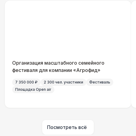
Дистрибьютор питания (63 Ампера)
4 500 Р
Кабель питания (32 Ампера)
81 Р
Удлинитель-пилот (16 Ампер)
330 Р
Кабельный трап
290 Р
Организация масштабного семейного
фестиваля для компании «Агрофид»
Генератор — 4 кВт
8 500 Р
7 350 000 ₽
2 300 чел. участники
Фестиваль
Площадка Open air
ШАТРЫ
Шатер быстровозводимый
6 000 Р
Прилавок
6 500 Р
Посмотреть всё