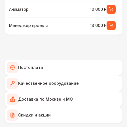
Аниматор
10 000 Р
Менеджер проекта
13 000 Р
БАРЬЕР БЕЗОПАСНОСТИ
Серебряный (1,7 х 0,8 х 0,6)
490 Р
ДОПОЛНИТЕЛЬНО
Постоплата
Подставка для огнетушителя
270 Р
Качественное оборудование
Огнетушители
1 000 Р
Доставка по Москве и МО
Урна
550 Р
Скидки и акции
Столбики ограждения (1м)
1 100 Р