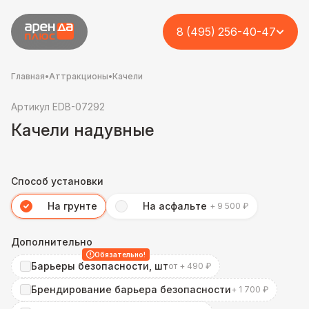
8 (495) 256-40-47
Главная
•
Аттракционы
•
Качели
Артикул EDB-07292
Качели надувные
Способ установки
На грунте
На асфальте
+ 9 500 ₽
Дополнительно
Обязательно!
Барьеры безопасности, шт
от + 490 ₽
Брендирование барьера безопасности
+ 1 700 ₽