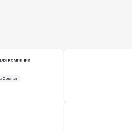
Урна
Огнетушители
1
Указатель А3
1
для компании
Санитайзер (100 чел.)
1
 Open air