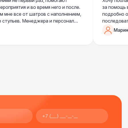
 ними не первый раз, помогают
Хочу побла
роприятия и во время него и после.
за помощь 
 мне все от шатров с наполнением,
подробно о
е стульев. Менеджера и персонал
последоват
егда подскажут что лучше взять и
Романом, о
Марин
ь люблю работать именно с ними,
«Рука с ша
нию
звонке в к
шампанског
приветливы