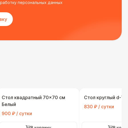
бработку персональных данных
вку
Стол квадратный 70×70 см
Стол круглый d-70
Белый
830 ₽ / сутки
900 ₽ / сутки
В корзину
В корз