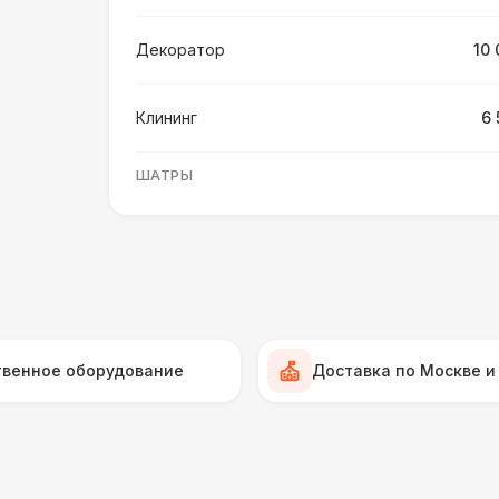
Декоратор
10 
Клининг
6 
ШАТРЫ
Шатер быстровозводимый
6 
Прилавок
6 
Палатка 2,5 х 2,5 м
6 
твенное оборудование
Доставка по Москве и
Шатер Пагода
11
Домик «Ярмарочный» 3 х 2 м
27 