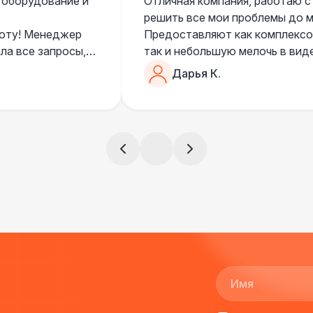
 оборудование и
Отличная компания, работаю с
решить все мои проблемы до ме
боту! Менеджер
Предоставляют как комплексом
ла все запросы,
так и небольшую мелочь в вид
очень понимающий, честный вс
Дарья К.
все тревоги
чем дополнить праздник. Очен
)
всегда все четко и по расписа
ята сами все
и аккуратно
!
ще раз :)