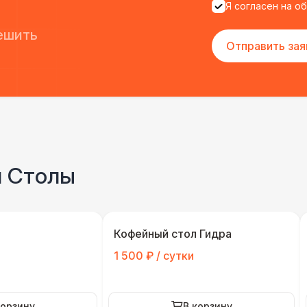
Я согласен на о
ешить
Отправить зая
и Столы
Кофейный стол Гидра
1 500 ₽ / сутки
корзину
В корзину