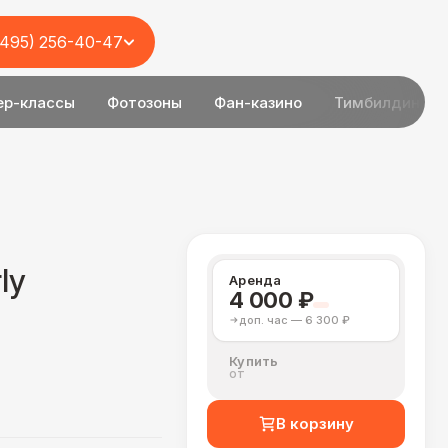
(495) 256-40-47
ер-классы
Фотозоны
Фан-казино
Тимбилдинг
ly
Аренда
4 000 ₽
доп. час — 6 300 ₽
Купить
от
В корзину