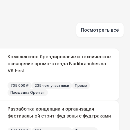
550 Р
В корзину
 000 Р
В корзину
Посмотреть всё
 100 Р
В корзину
Комплексное брендирование и техническое
 450 Р
оснащение промо-стенда Nudibranches на
В корзину
VK Fest
705 000 ₽
235 чел. участники
Промо
Площадка Open air
Разработка концепции и организация
фестивальной стрит-фуд зоны с фудтраками