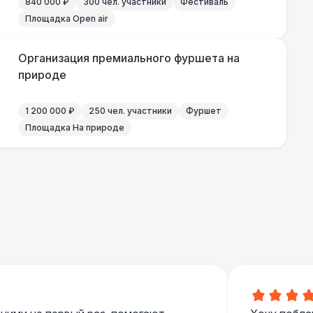
840 000 ₽
300 чел. участники
Фестиваль
Площадка Open air
Организация премиального фуршета на
природе
1 200 000 ₽
250 чел. участники
Фуршет
Площадка На природе