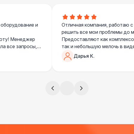
 оборудование и
Отличная компания, работаю с
решить все мои проблемы до ме
боту! Менеджер
Предоставляют как комплексом
ла все запросы,
так и небольшую мелочь в вид
очень понимающий, честный вс
Дарья К.
все тревоги
чем дополнить праздник. Очен
)
всегда все четко и по расписа
ята сами все
и аккуратно
!
ще раз :)