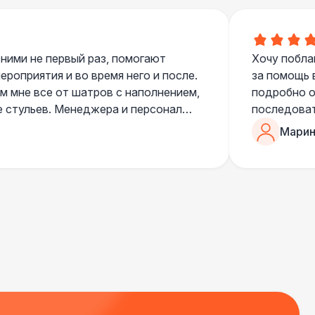
 ними не первый раз, помогают
Хочу побла
роприятия и во время него и после.
за помощь 
 мне все от шатров с наполнением,
подробно о
е стульев. Менеджера и персонал
последоват
егда подскажут что лучше взять и
Романом, о
Марин
ь люблю работать именно с ними,
«Рука с ша
нию
звонке в к
шампанског
приветливы