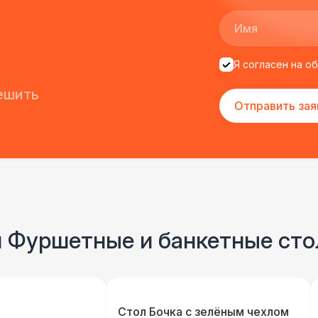
Я согласен на о
ешить
Отправить зая
и Фуршетные и банкетные ст
Стол Бочка с зелёным чехлом