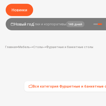
Новинки
1 сентября
День знаний
24 дня
Главная
•
Мебель
•
Столы
•
Фуршетные и банкетные столы
Вся категория Фуршетные и банкетные 