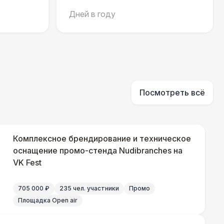
Дней в году
700 Р
В корзину
 100 Р
В корзину
400 Р
В корзину
Посмотреть всё
500 Р
В корзину
Комплексное брендирование и техническое
оснащение промо-стенда Nudibranches на
VK Fest
550 Р
В корзину
705 000 ₽
235 чел. участники
Промо
 000 Р
В корзину
Площадка Open air