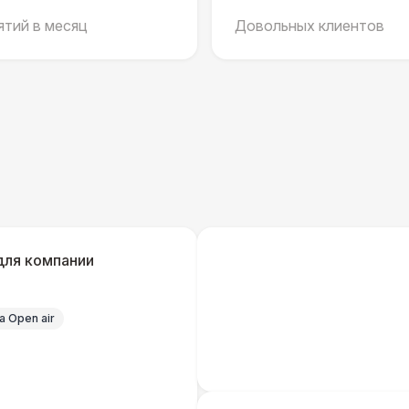
тий в месяц
Довольных клиентов
Черный / оранж. (2 х 1 х 0,6)
Стилизованный (2 х 1 х 0,6)
1
Баннер односторонний
2 
Разработка макета для баннера
5 
для компании
ДОПОЛНИТЕЛЬНО
Урна
 Open air
Огнетушители
1