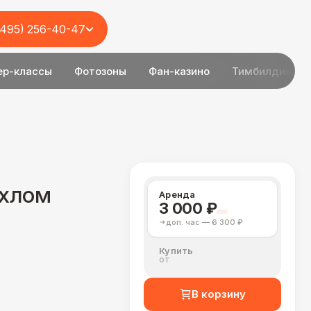
(495) 256-40-47
ер-классы
Фотозоны
Фан-казино
Тимбилдинг
ехлом
Аренда
3 000 ₽
доп. час — 6 300 ₽
Купить
от
В корзину