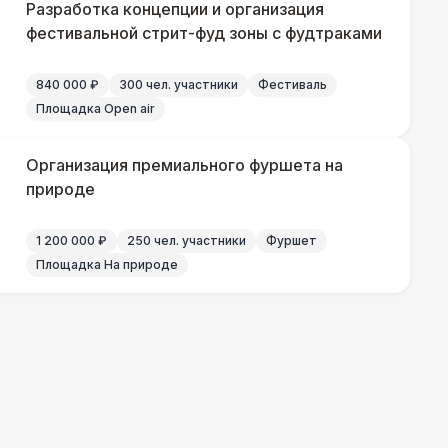
 100 Р
В корзину
Разработка концепции и организация
фестивальной стрит-фуд зоны с фудтраками
 450 Р
В корзину
840 000 ₽
300 чел. участники
Фестиваль
Площадка Open air
Организация премиального фуршета на
природе
1 200 000 ₽
250 чел. участники
Фуршет
Площадка На природе