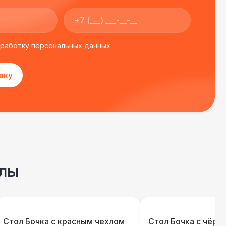
бработку персональных данных
вку
олы
Стол Бочка с красным чехлом
Стол Бочка с чёрн