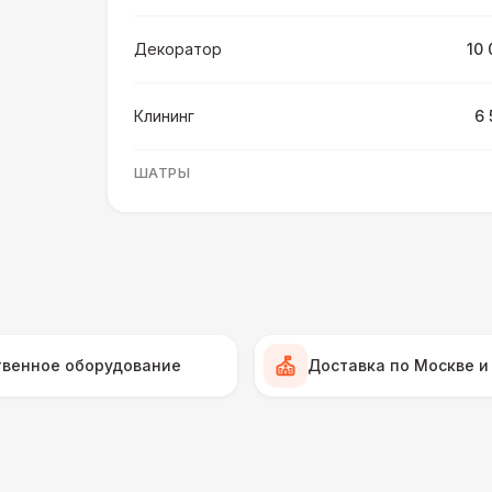
Декоратор
10 
Клининг
6 
ШАТРЫ
Шатер быстровозводимый
6 
Прилавок
6 
Палатка 2,5 х 2,5 м
6 
твенное оборудование
Доставка по Москве и
Шатер Пагода
11
Домик «Ярмарочный» 3 х 2 м
27 