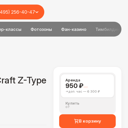
(495) 256-40-47
ер-классы
Фотозоны
Фан-казино
Тимбилдинг
raft Z-Type
Аренда
950 ₽
доп. час — 6 300 ₽
Купить
от
В корзину