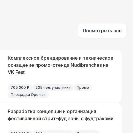
550 Р
В корзину
 000 Р
В корзину
Посмотреть всё
 100 Р
В корзину
Комплексное брендирование и техническое
 450 Р
оснащение промо-стенда Nudibranches на
В корзину
VK Fest
705 000 ₽
235 чел. участники
Промо
Площадка Open air
Разработка концепции и организация
фестивальной стрит-фуд зоны с фудтраками