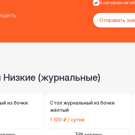
Я согласен на о
ешить
Отправить зая
и Низкие (журнальные)
ый из бочки
Стол журнальный из бочки
жёлтый
1 100 ₽ / сутки
корзину
В корзину