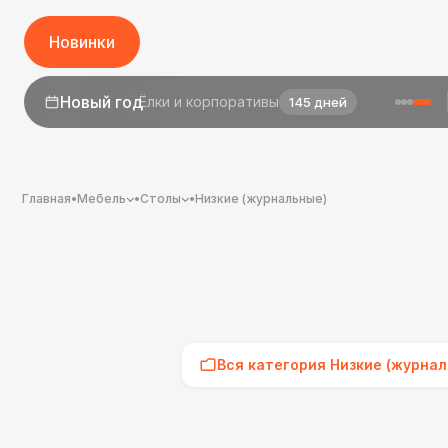
Новинки
1 сентября
День знаний
23 дня
Главная
•
Мебель
•
Столы
•
Низкие (журнальные)
Вся категория Низкие (журнал