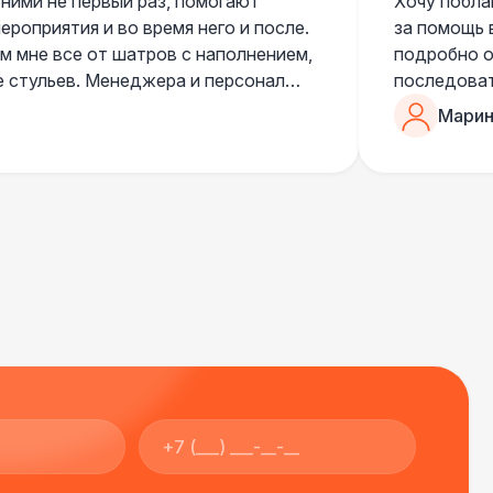
 ними не первый раз, помогают
Хочу побла
роприятия и во время него и после.
за помощь 
 мне все от шатров с наполнением,
подробно о
е стульев. Менеджера и персонал
последоват
егда подскажут что лучше взять и
Романом, о
Марин
ь люблю работать именно с ними,
«Рука с ша
нию
звонке в к
шампанског
приветливы