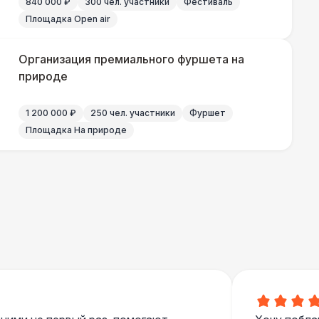
840 000 ₽
300 чел. участники
Фестиваль
Площадка Open air
Организация премиального фуршета на
природе
1 200 000 ₽
250 чел. участники
Фуршет
Площадка На природе