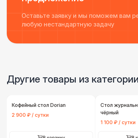
Оставьте заявку и мы поможем вам р
любую нестандартную задачу
Другие товары из категори
Кофейный стол Dorian
Стол журнальн
чёрный
2 900 ₽ / сутки
1 100 ₽ / сутки
В корзину
В 