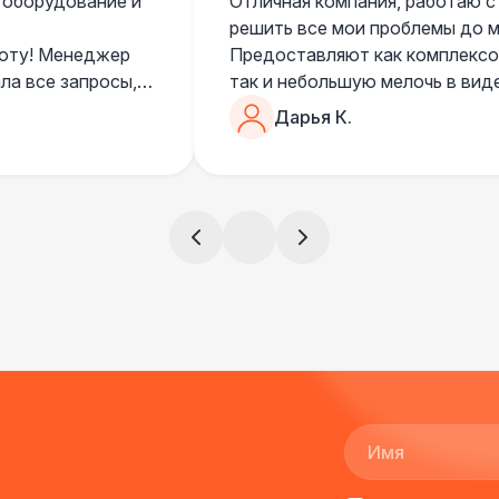
 оборудование и
Отличная компания, работаю с
решить все мои проблемы до ме
боту! Менеджер
Предоставляют как комплексом
ла все запросы,
так и небольшую мелочь в вид
очень понимающий, честный вс
Дарья К.
все тревоги
чем дополнить праздник. Очен
)
всегда все четко и по расписа
ята сами все
и аккуратно
!
ще раз :)