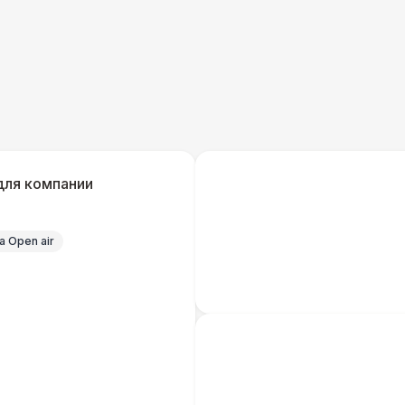
Урна
Огнетушители
1
Указатель А3
1
для компании
Санитайзер (100 чел.)
1
 Open air