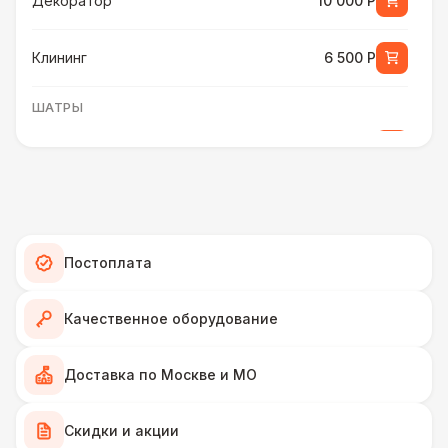
Декоратор
10 000 Р
Клининг
6 500 Р
ШАТРЫ
Шатер быстровозводимый
6 000 Р
Прилавок
6 500 Р
Палатка 2,5 х 2,5 м
6 500 Р
Постоплата
Шатер Пагода
11 000 Р
Качественное оборудование
Домик «Ярмарочный» 3 х 2 м
27 000 Р
Доставка по Москве и МО
Шатер Павильон
Скидки и акции
43 000 Р