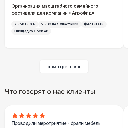
Организация масштабного семейного
фестиваля для компании «Агрофид»
Баннер односторонний
2 400 Р
7 350 000 ₽
2 300 чел. участники
Фестиваль
Разработка макета для баннера
5 500 Р
Площадка Open air
ШАТРЫ
Шатер быстровозводимый
6 000 Р
Посмотреть всё
Прилавок
6 500 Р
Палатка 2,5 х 2,5 м
6 500 Р
Что говорят о нас клиенты
Шатер Пагода
11 000 Р
Домик «Ярмарочный» 3 х 2 м
27 000 Р
Проводили мероприятие - брали мебель,