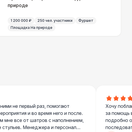
природе
500 Р
В корзину
1 200 000 ₽
250 чел. участники
Фуршет
 000 Р
В корзину
Площадка На природе
000 Р
В корзину
000 Р
В корзину
270 Р
В корзину
 000 Р
В корзину
 ними не первый раз, помогают
Хочу побла
роприятия и во время него и после.
за помощь 
 мне все от шатров с наполнением,
подробно о
550 Р
В корзину
е стульев. Менеджера и персонал
последоват