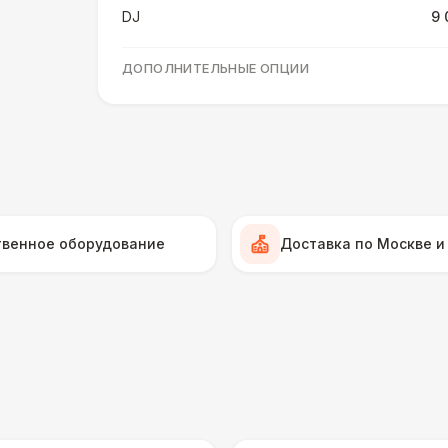
DJ
9 
ДОПОЛНИТЕЛЬНЫЕ ОПЦИИ
Доп. комплект батареек для микрофона
(2шт)
Доп. микрофон
3 
Стойка под колонку
твенное оборудование
Доставка по Москве и
Доп. колонка
7 
Стойка журавль
1
Головная гарнитура
1