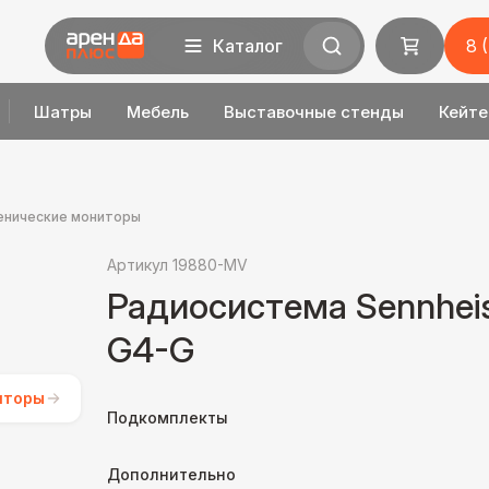
Каталог
8 
Шатры
Мебель
Выставочные стенды
Кейте
енические мониторы
Артикул 19880-MV
Радиосистема Sennhei
G4-G
иторы
Подкомплекты
Дополнительно