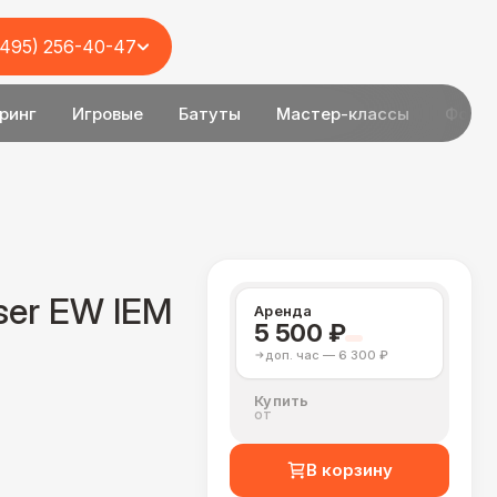
(495) 256-40-47
ринг
Игровые
Батуты
Мастер-классы
Фотоз
ser EW IEM
Аренда
5 500 ₽
доп. час — 6 300 ₽
Купить
от
В корзину