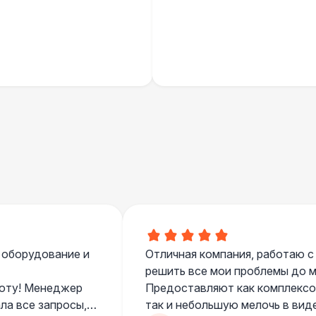
Палатка 2,5 х 2,5 м
6 
Шатер Пагода
11
Домик «Ярмарочный» 3 х 2 м
27 
Шатер Павильон
43 
ДОПОЛНИТЕЛЬНО
Подставка для огнетушителя
Огнетушители
1
 оборудование и
Отличная компания, работаю с
решить все мои проблемы до ме
боту! Менеджер
Предоставляют как комплексом
Урна
ла все запросы,
так и небольшую мелочь в вид