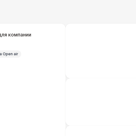
Серебряный (1,7 х 0,8 х 0,6)
Черный / оранж. (2 х 1 х 0,6)
для компании
Стилизованный (2 х 1 х 0,6)
1
 Open air
Баннер односторонний
2 
Разработка макета для баннера
5 
ШАТРЫ
Шатер быстровозводимый
6 
Прилавок
6 