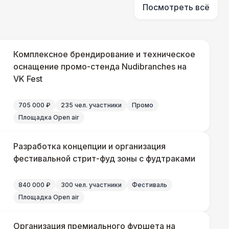
490 Р
В корзину
Посмотреть всё
700 Р
В корзину
Комплексное брендирование и техническое
оснащение промо-стенда Nudibranches на
 100 Р
В корзину
VK Fest
400 Р
В корзину
705 000 ₽
235 чел. участники
Промо
Площадка Open air
500 Р
В корзину
Разработка концепции и организация
фестивальной стрит-фуд зоны с фудтраками
000 Р
В корзину
840 000 ₽
300 чел. участники
Фестиваль
Площадка Open air
500 Р
В корзину
Организация премиального фуршета на