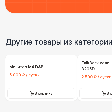
Другие товары из категори
TalkBack колон
Монитор M4 D&B
B205D
5 000 ₽ / сутки
2 500 ₽ / сутки
В корзину
В 