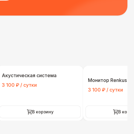
Акустическая система
Монитор Renkus Hei
3 100 ₽ / сутки
3 100 ₽ / сутки
В корзину
В корз