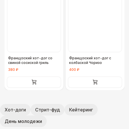
Французский хот-дог со
Французский хот-дог с
свиной сосиской гриль
колбаской Чоризо
380 ₽
400 ₽
Хот-доги
Стрит-фуд
Кейтеринг
День молодежи