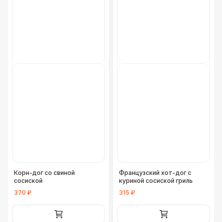
Корн-дог со свиной
Французский хот-дог с
сосиской
куриной сосиской гриль
370 ₽
315 ₽