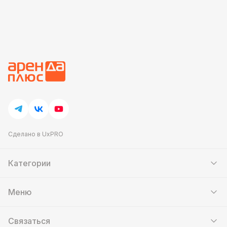
Сделано в UxPRO
Категории
Шатры
Мебель
Меню
Кейтеринг
Банкетный зал
Аттракционы
Контакты
Фотозоны
Связаться
Скидки и акции
Мастер-классы