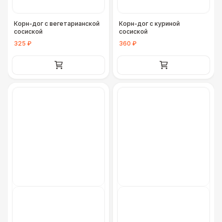
Корн-дог с вегетарианской
Корн-дог с куриной
сосиской
сосиской
325 ₽
360 ₽