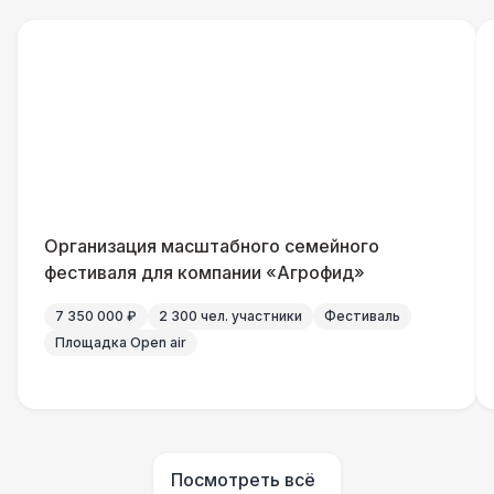
Клининг
6 500 Р
Аниматор
10 000 Р
Бармен
8 000 Р
Менеджер проекта
13 000 Р
Организация масштабного семейного
фестиваля для компании «Агрофид»
Банкетный менеджер
12 500 Р
7 350 000 ₽
2 300 чел. участники
Фестиваль
Площадка Open air
Технический Директор
27 000 Р
Буфетчица аниматор
12 000 Р
Посмотреть всё
Буфетчица СССР аутентичная
15 000 Р