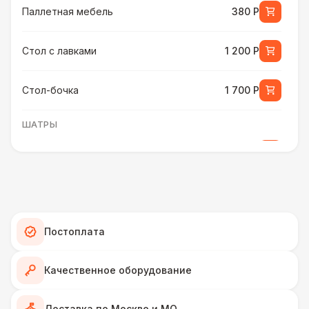
Паллетная мебель
380 Р
Стол с лавками
1 200 Р
Стол-бочка
1 700 Р
ШАТРЫ
Шатер быстровозводимый
6 000 Р
Прилавок
6 500 Р
Палатка 2,5 х 2,5 м
6 500 Р
Постоплата
Шатер Пагода
11 000 Р
Качественное оборудование
Домик «Ярмарочный» 3 х 2 м
27 000 Р
Доставка по Москве и МО