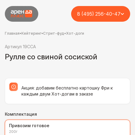
8 (495) 256-40-47
Главная
•
Кейтеринг
•
Стрит-фуд
•
Хот-доги
Артикул 19CCA
Рулле со свиной сосиской
Акция: добавим бесплатно картошку Фри к
каждым двум Хот-догам в заказе
Комплектация
Привозим готовое
200г