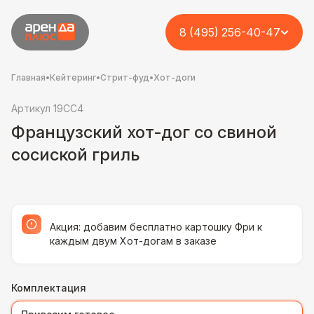
8 (495) 256-40-47
Главная
•
Кейтеринг
•
Стрит-фуд
•
Хот-доги
Артикул 19CC4
Французский хот-дог со свиной
сосиской гриль
Акция: добавим бесплатно картошку Фри к
каждым двум Хот-догам в заказе
Комплектация