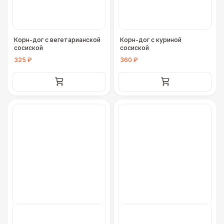
Корн-дог с вегетарианской
Корн-дог с куриной
сосиской
сосиской
325 ₽
360 ₽