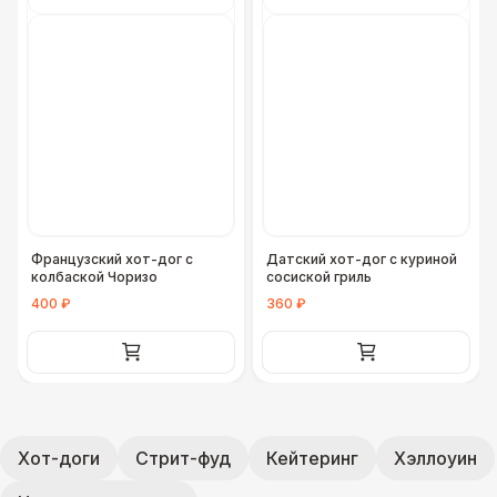
Французский хот-дог с
Датский хот-дог с куриной
колбаской Чоризо
сосиской гриль
400 ₽
360 ₽
Хот-доги
Стрит-фуд
Кейтеринг
Хэллоуин