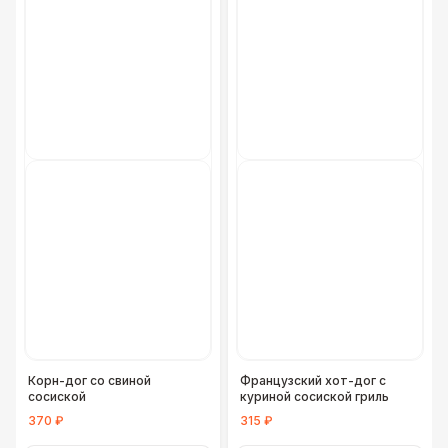
Корн-дог со свиной
Французский хот-дог с
сосиской
куриной сосиской гриль
370 ₽
315 ₽