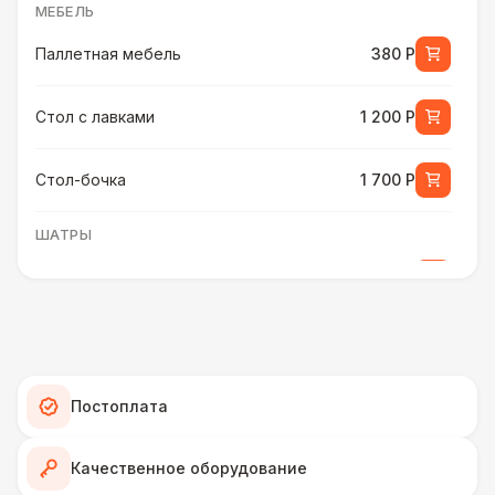
МЕБЕЛЬ
Паллетная мебель
380 Р
Стол с лавками
1 200 Р
Стол-бочка
1 700 Р
ШАТРЫ
Шатер быстровозводимый
6 000 Р
Прилавок
6 500 Р
Палатка 2,5 х 2,5 м
6 500 Р
Постоплата
Шатер Пагода
11 000 Р
Качественное оборудование