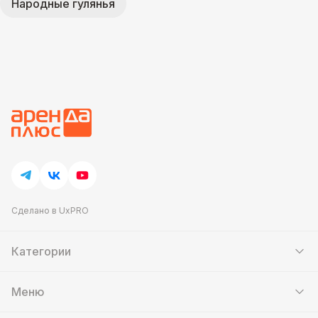
Народные гулянья
Сделано в UxPRO
Категории
Шатры
Мебель
Меню
Кейтеринг
Банкетный зал
Аттракционы