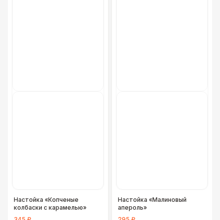
Фуршетная линия Black
17 000 Р
Фуршетная линия Premium wood
27 000 Р
Настойка «Копченые
Настойка «Малиновый
колбаски с карамелью»
апероль»
345 ₽
295 ₽