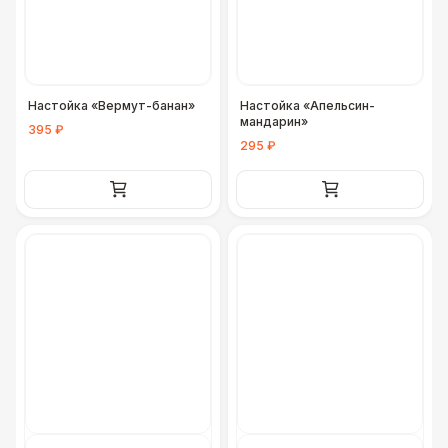
ДОПОЛНИТЕЛЬНО
Урна
550 Р
Настойка «Вермут-банан»
Настойка «Апельсин-
Столбики ограждения (1м)
1 100 Р
мандарин»
395 ₽
295 ₽
Огнетушители
1 000 Р
Указатель А3
1 100 Р
Санитайзер (100 чел.)
1 450 Р
ФУРШЕТНЫЕ ЛИНИИ
Цветные столы с тканью
5 500 Р
Фуршетная линия WHITE & BLACK
17 000 Р