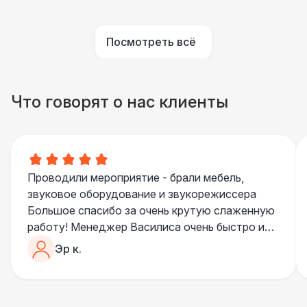
ПЕРСОНАЛ
Посмотреть всё
Помощник повара
7 000 Р
БАРНЫЕ СТОЙКИ
Что говорят о нас клиенты
Led стойка
6 000 Р
ПЕРСОНАЛ
Повар
8 500 Р
Проводили мероприятие - брали мебель,
звуковое оборудование и звукорежиссера
БАРНЫЕ СТОЙКИ
Большое спасибо за очень крутую слаженную
Стойка с подсветкой
8 500 Р
работу! Менеджер Василиса очень быстро и
качественно обрабатывала все запросы,
Эр к.
ПЕРСОНАЛ
пошла навстречу во многих моментах
Отдельное спасибо звукорежиссеру
Шеф повар
12 500 Р
Александру, все тревоги сгладились