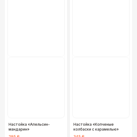
Фуршетная линия Black
17 000 Р
Фуршетная линия Premium wood
27 000 Р
Настойка «Апельсин-
Настойка «Копченые
мандарин»
колбаски с карамелью»
295 ₽
345 ₽