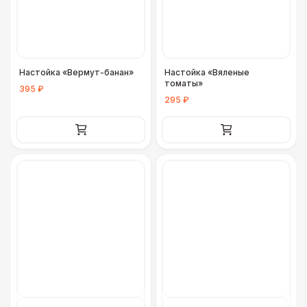
ДОПОЛНИТЕЛЬНО
Урна
550 Р
Настойка «Вермут-банан»
Настойка «Вяленые
Столбики ограждения (1м)
1 100 Р
томаты»
395 ₽
295 ₽
Огнетушители
1 000 Р
Указатель А3
1 100 Р
Санитайзер (100 чел.)
1 450 Р
ФУРШЕТНЫЕ ЛИНИИ
Цветные столы с тканью
5 500 Р
Фуршетная линия WHITE & BLACK
17 000 Р