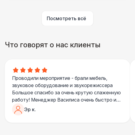
ПЕРСОНАЛ
Посмотреть всё
Помощник повара
7 000 Р
БАРНЫЕ СТОЙКИ
Что говорят о нас клиенты
Led стойка
6 000 Р
ПЕРСОНАЛ
Повар
8 500 Р
Проводили мероприятие - брали мебель,
звуковое оборудование и звукорежиссера
БАРНЫЕ СТОЙКИ
Большое спасибо за очень крутую слаженную
Стойка с подсветкой
8 500 Р
работу! Менеджер Василиса очень быстро и
качественно обрабатывала все запросы,
Эр к.
ПЕРСОНАЛ
пошла навстречу во многих моментах
Отдельное спасибо звукорежиссеру
Шеф повар
12 500 Р
Александру, все тревоги сгладились