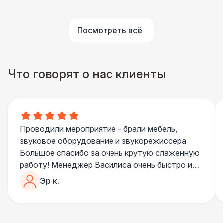
ПЕРСОНАЛ
Посмотреть всё
Помощник повара
7 000 Р
БАРНЫЕ СТОЙКИ
Что говорят о нас клиенты
Led стойка
6 000 Р
ПЕРСОНАЛ
Повар
8 500 Р
Проводили мероприятие - брали мебель,
звуковое оборудование и звукорежиссера
БАРНЫЕ СТОЙКИ
Большое спасибо за очень крутую слаженную
Стойка с подсветкой
8 500 Р
работу! Менеджер Василиса очень быстро и
качественно обрабатывала все запросы,
Эр к.
ПЕРСОНАЛ
пошла навстречу во многих моментах
Отдельное спасибо звукорежиссеру
Шеф повар
12 500 Р
Александру, все тревоги сгладились