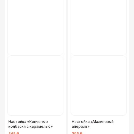
Фуршетная линия Black
17 000 Р
Фуршетная линия Premium wood
27 000 Р
Настойка «Копченые
Настойка «Малиновый
колбаски с карамелью»
апероль»
345 ₽
295 ₽