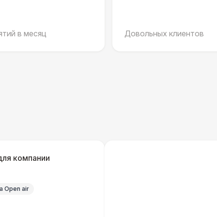
Домик «Ярмарочный» 3 х 2 м
27 
тий в месяц
Довольных клиентов
БАРНЫЕ СТОЙКИ
Стойка Суджи бан
4 
ШАТРЫ
Шатер Павильон
43 
БАРНЫЕ СТОЙКИ
Барная стойка из ротанга
5 
для компании
ПЕРСОНАЛ
 Open air
Официант
7 