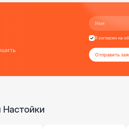
БРЕНДИРОВАНИЕ
Оклейка барной стойки
10 
ПЕРСОНАЛ
Я согласен на о
Клининг
6 
ешить
Отправить зая
БРЕНДИРОВАНИЕ
Оклейка киоска
14 
ПЕРСОНАЛ
Аниматор
10 
и Настойки
Бармен
8 