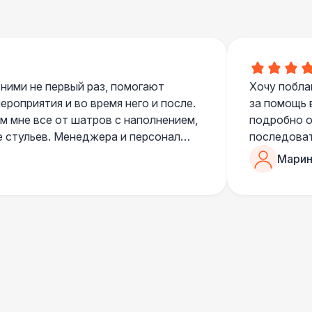
500 Р
В корзину
 ними не первый раз, помогают
Хочу побла
роприятия и во время него и после.
за помощь 
500 Р
В корзину
 мне все от шатров с наполнением,
подробно о
е стульев. Менеджера и персонал
последоват
егда подскажут что лучше взять и
Романом, о
Марин
ь люблю работать именно с ними,
«Рука с ша
000 Р
В корзину
нию
звонке в к
шампанског
приветливы
500 Р
В корзину
500 Р
В корзину