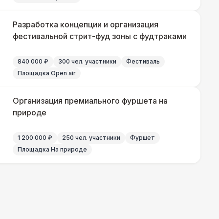
Разработка концепции и организация
500 Р
В корзину
фестивальной стрит-фуд зоны с фудтраками
840 000 ₽
300 чел. участники
Фестиваль
000 Р
В корзину
Площадка Open air
Организация премиального фуршета на
природе
000 Р
В корзину
1 200 000 ₽
250 чел. участники
Фуршет
Площадка На природе
500 Р
В корзину
500 Р
В корзину