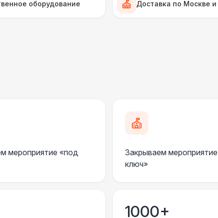
твенное оборудование
Доставка по Москве и
ШАТРЫ
Прилавок
6 
Палатка 2,5 х 2,5 м
6 
БАРНЫЕ СТОЙКИ
Стол фуршетный
ШАТРЫ
Шатер Пагода
11
м мероприятие «под
Закрываем мероприятие
ключ»
БАРНЫЕ СТОЙКИ
Деревянная барная стойка
3 
1000+
ШАТРЫ