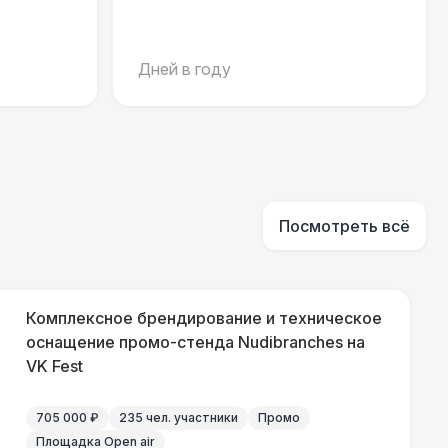
000 Р
В корзину
Дней в году
000 Р
В корзину
000 Р
В корзину
Посмотреть всё
500 Р
В корзину
Комплексное брендирование и техническое
оснащение промо-стенда Nudibranches на
VK Fest
500 Р
В корзину
705 000 ₽
235 чел. участники
Промо
Площадка Open air