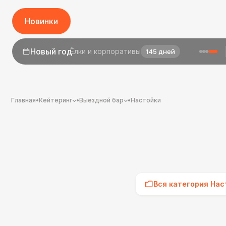
Новинки
1 сентября
День знаний
23 дня
Главная
•
Кейтеринг
•
Выездной бар
•
Настойки
Вся категория Нас