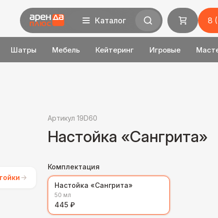
Каталог
8 
Шатры
Мебель
Кейтеринг
Игровые
Маст
Артикул 19D60
Настойка «Сангрита»
Комплектация
тойки
Настойка «Сангрита»
50 мл
445 ₽