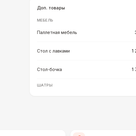
Доп. товары
МЕБЕЛЬ
Паллетная мебель
Стол с лавками
1
Стол-бочка
1
ШАТРЫ
Шатер быстровозводимый
6 
ПЕРСОНАЛ
Помощник бармена
6 