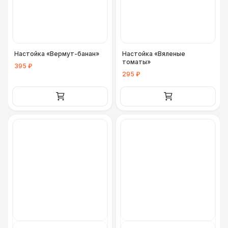
ДОПОЛНИТЕЛЬНО
Урна
550 Р
Настойка «Вермут-банан»
Настойка «Вяленые
Столбики ограждения (1м)
1 100 Р
томаты»
395 ₽
295 ₽
Огнетушители
1 000 Р
Указатель А3
1 100 Р
Санитайзер (100 чел.)
1 450 Р
ФУРШЕТНЫЕ ЛИНИИ
Цветные столы с тканью
5 500 Р
Фуршетная линия WHITE & BLACK
17 000 Р