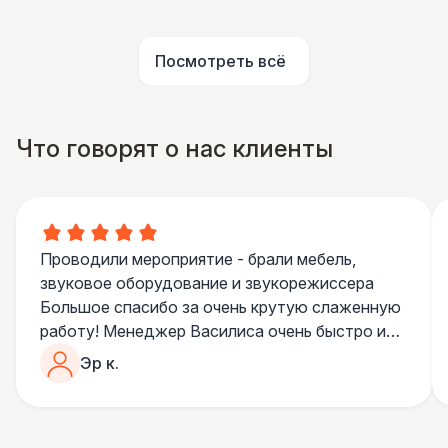
ПЕРСОНАЛ
Посмотреть всё
Помощник повара
7 000 Р
БАРНЫЕ СТОЙКИ
Что говорят о нас клиенты
Led стойка
6 000 Р
ПЕРСОНАЛ
Повар
8 500 Р
Проводили мероприятие - брали мебель,
звуковое оборудование и звукорежиссера
БАРНЫЕ СТОЙКИ
Большое спасибо за очень крутую слаженную
Стойка с подсветкой
8 500 Р
работу! Менеджер Василиса очень быстро и
качественно обрабатывала все запросы,
Эр к.
ПЕРСОНАЛ
пошла навстречу во многих моментах
Отдельное спасибо звукорежиссеру
Шеф повар
12 500 Р
Александру, все тревоги сгладились