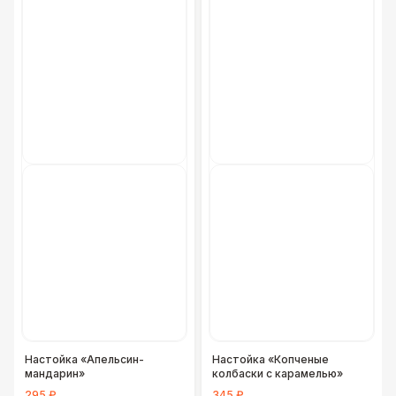
Фуршетная линия Black
17 000 Р
Фуршетная линия Premium wood
27 000 Р
Настойка «Апельсин-
Настойка «Копченые
мандарин»
колбаски с карамелью»
295 ₽
345 ₽