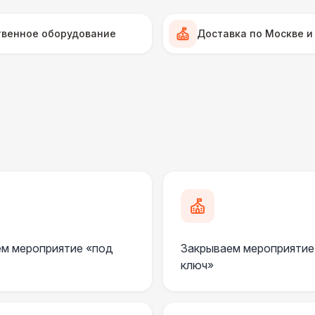
Помощник бармена
6 
твенное оборудование
Доставка по Москве и
ШАТРЫ
Прилавок
6 
Палатка 2,5 х 2,5 м
6 
БАРНЫЕ СТОЙКИ
Стол фуршетный
ШАТРЫ
Шатер Пагода
11
м мероприятие «под
Закрываем мероприятие
ключ»
БАРНЫЕ СТОЙКИ
Деревянная барная стойка
3 