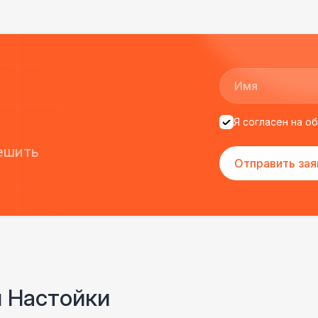
Грузчики
6 
БРЕНДИРОВАНИЕ
Оклейка барной стойки
10 
ПЕРСОНАЛ
Я согласен на о
Клининг
6 
ешить
Отправить зая
БРЕНДИРОВАНИЕ
Оклейка киоска
14 
ПЕРСОНАЛ
Аниматор
10 
и Настойки