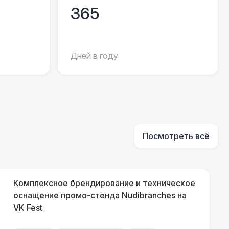
365
000 Р
В корзину
Дней в году
000 Р
В корзину
000 Р
В корзину
Посмотреть всё
500 Р
В корзину
Комплексное брендирование и техническое
оснащение промо-стенда Nudibranches на
VK Fest
500 Р
В корзину