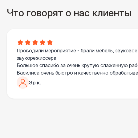
Что говорят о нас клиенты
Проводили мероприятие - брали мебель, звуковое
звукорежиссера
Большое спасибо за очень крутую слаженную ра
Василиса очень быстро и качественно обрабатыва
пошла навстречу во многих моментах
Эр к.
Отдельное спасибо звукорежиссеру Александру, 
сгладились благодаря его работе и человечности :
Все приехало вовремя, в хорошем состоянии. Реб
поставили, посоветовали как лучше расположить 
сложили провода так, что их почти не было видно
Однозначно будем работать с этим подрядчиком е