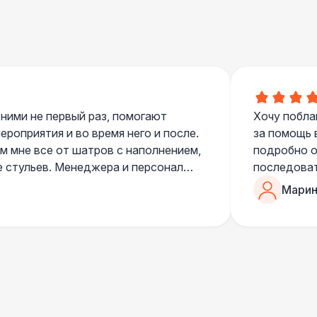
500 Р
В корзину
500 Р
В корзину
 ними не первый раз, помогают
Хочу побла
роприятия и во время него и после.
за помощь 
500 Р
В корзину
 мне все от шатров с наполнением,
подробно о
е стульев. Менеджера и персонал
последоват
егда подскажут что лучше взять и
Романом, о
Марин
ь люблю работать именно с ними,
«Рука с ша
000 Р
В корзину
нию
звонке в к
шампанског
приветливы
500 Р
В корзину