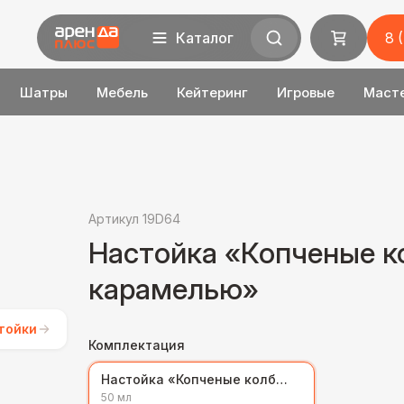
Каталог
8 
Шатры
Мебель
Кейтеринг
Игровые
Маст
Артикул 19D64
Настойка «Копченые к
карамелью»
тойки
Комплектация
Настойка «Копченые колбаски с карамелью»
50 мл