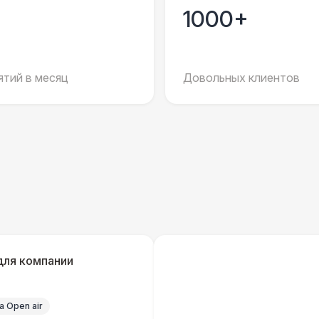
1000+
ШАТРЫ
Домик «Ярмарочный» 3 х 2 м
27 
тий в месяц
Довольных клиентов
БАРНЫЕ СТОЙКИ
Стойка Суджи бан
4 
ШАТРЫ
Шатер Павильон
43 
БАРНЫЕ СТОЙКИ
Барная стойка из ротанга
5 
для компании
ПЕРСОНАЛ
 Open air
Официант
7 