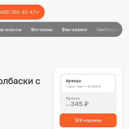
(495) 256-40-47
ер-классы
Фотозоны
Фан-казино
Тимбилдинг
олбаски с
Аренда
доп. час — 6 300 ₽
Купить
345 ₽
от
В корзину