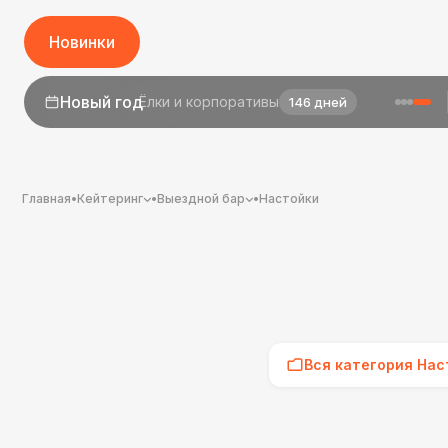
Новинки
1 сентября
День знаний
24 дня
Главная
•
Кейтеринг
•
Выездной бар
•
Настойки
Вся категория Нас