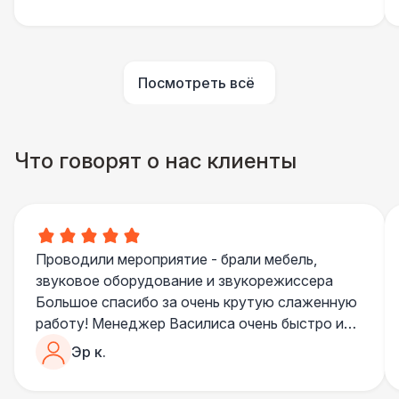
Барная стойка ЭКО
5 500 Р
ПЕРСОНАЛ
Посмотреть всё
Помощник повара
7 000 Р
БАРНЫЕ СТОЙКИ
Что говорят о нас клиенты
Led стойка
6 000 Р
ПЕРСОНАЛ
Повар
8 500 Р
Проводили мероприятие - брали мебель,
звуковое оборудование и звукорежиссера
БАРНЫЕ СТОЙКИ
Большое спасибо за очень крутую слаженную
Стойка с подсветкой
8 500 Р
работу! Менеджер Василиса очень быстро и
качественно обрабатывала все запросы,
Эр к.
ПЕРСОНАЛ
пошла навстречу во многих моментах
Отдельное спасибо звукорежиссеру
Шеф повар
12 500 Р