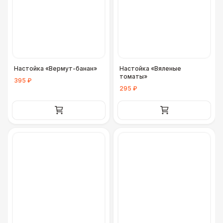
Разработка макета для баннера
5 500 Р
ДОПОЛНИТЕЛЬНО
Урна
550 Р
Настойка «Вермут-банан»
Настойка «Вяленые
Столбики ограждения (1м)
1 100 Р
томаты»
395 ₽
295 ₽
Огнетушители
1 000 Р
Указатель А3
1 100 Р
Санитайзер (100 чел.)
1 450 Р
ФУРШЕТНЫЕ ЛИНИИ
Цветные столы с тканью
5 500 Р