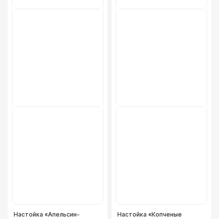
Фуршетная линия WHITE & BLACK
17 000 Р
Фуршетная линия Black
17 000 Р
Фуршетная линия Premium wood
27 000 Р
Настойка «Апельсин-
Настойка «Копченые