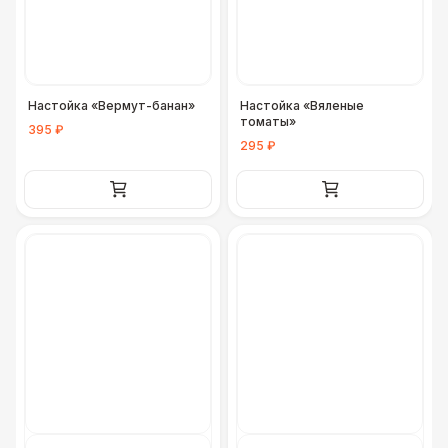
ДОПОЛНИТЕЛЬНО
Урна
550 Р
Настойка «Вермут-банан»
Настойка «Вяленые
Столбики ограждения (1м)
1 100 Р
томаты»
395 ₽
295 ₽
Огнетушители
1 000 Р
Указатель А3
1 100 Р
Санитайзер (100 чел.)
1 450 Р
ФУРШЕТНЫЕ ЛИНИИ
Цветные столы с тканью
5 500 Р
Фуршетная линия WHITE & BLACK
17 000 Р