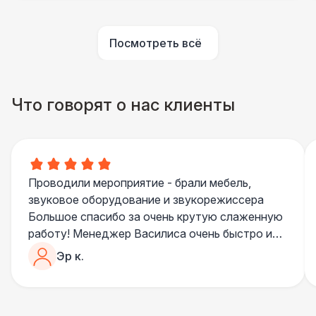
ПЕРСОНАЛ
Посмотреть всё
Помощник повара
7 000 Р
БАРНЫЕ СТОЙКИ
Что говорят о нас клиенты
Led стойка
6 000 Р
ПЕРСОНАЛ
Повар
8 500 Р
Проводили мероприятие - брали мебель,
звуковое оборудование и звукорежиссера
БАРНЫЕ СТОЙКИ
Большое спасибо за очень крутую слаженную
Стойка с подсветкой
8 500 Р
работу! Менеджер Василиса очень быстро и
качественно обрабатывала все запросы,
Эр к.
ПЕРСОНАЛ
пошла навстречу во многих моментах
Отдельное спасибо звукорежиссеру
Шеф повар
12 500 Р
Александру, все тревоги сгладились