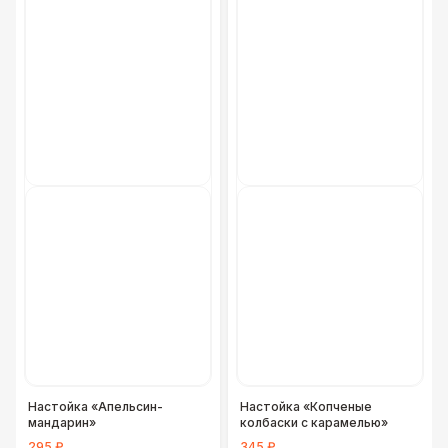
Фуршетная линия Black
17 000 Р
Фуршетная линия Premium wood
27 000 Р
Настойка «Апельсин-
Настойка «Копченые
мандарин»
колбаски с карамелью»
295 ₽
345 ₽