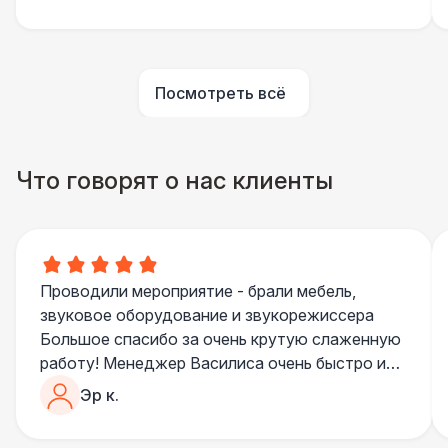
Барная стойка ЭКО
5 500 Р
ПЕРСОНАЛ
Посмотреть всё
Помощник повара
7 000 Р
БАРНЫЕ СТОЙКИ
Что говорят о нас клиенты
Led стойка
6 000 Р
ПЕРСОНАЛ
Повар
8 500 Р
Проводили мероприятие - брали мебель,
звуковое оборудование и звукорежиссера
БАРНЫЕ СТОЙКИ
Большое спасибо за очень крутую слаженную
Стойка с подсветкой
8 500 Р
работу! Менеджер Василиса очень быстро и
качественно обрабатывала все запросы,
Эр к.
ПЕРСОНАЛ
пошла навстречу во многих моментах
Отдельное спасибо звукорежиссеру
Шеф повар
12 500 Р