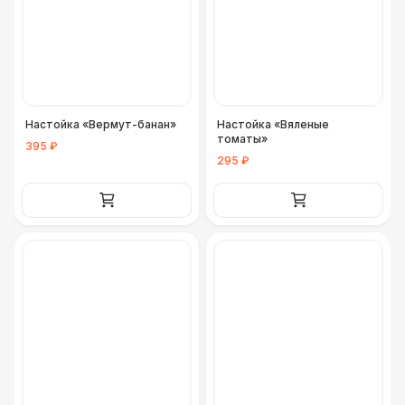
Разработка макета для баннера
5 500 Р
ДОПОЛНИТЕЛЬНО
Урна
550 Р
Настойка «Вермут-банан»
Настойка «Вяленые
Столбики ограждения (1м)
1 100 Р
томаты»
395 ₽
295 ₽
Огнетушители
1 000 Р
Указатель А3
1 100 Р
Санитайзер (100 чел.)
1 450 Р
ФУРШЕТНЫЕ ЛИНИИ
Цветные столы с тканью
5 500 Р