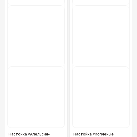
Фуршетная линия WHITE & BLACK
17 000 Р
Фуршетная линия Black
17 000 Р
Фуршетная линия Premium wood
27 000 Р
Настойка «Апельсин-
Настойка «Копченые