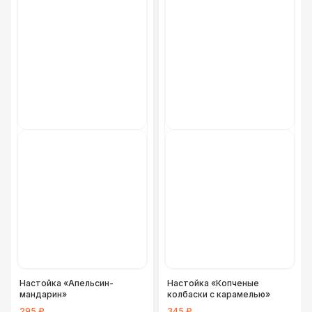
Фуршетная линия Black
17 000 Р
Фуршетная линия Premium wood
27 000 Р
Настойка «Апельсин-
Настойка «Копченые
мандарин»
колбаски с карамелью»
295 ₽
345 ₽