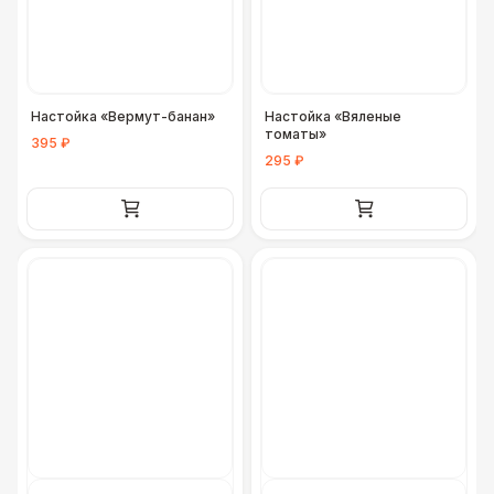
ДОПОЛНИТЕЛЬНО
Урна
550 Р
Настойка «Вермут-банан»
Настойка «Вяленые
Столбики ограждения (1м)
1 100 Р
томаты»
395 ₽
295 ₽
Огнетушители
1 000 Р
Указатель А3
1 100 Р
Санитайзер (100 чел.)
1 450 Р
ФУРШЕТНЫЕ ЛИНИИ
Цветные столы с тканью
5 500 Р
Фуршетная линия WHITE & BLACK
17 000 Р