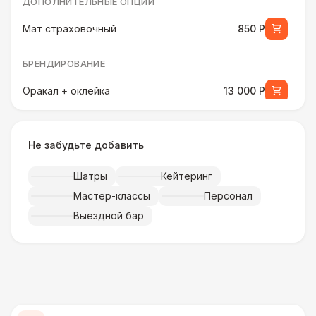
ДОПОЛНИТЕЛЬНЫЕ ОПЦИИ
Мат страховочный
850 Р
БРЕНДИРОВАНИЕ
Оракал + оклейка
13 000 Р
Баннер на батут (Классика)
9 000 Р
Не забудьте добавить
ДОПОЛНИТЕЛЬНЫЕ ОПЦИИ
Шатры
Кейтеринг
Ростомер детский
2 700 Р
Мастер-классы
Персонал
Выездной бар
БРЕНДИРОВАНИЕ
Баннер на батут (USA)
25 000 Р
ДОПОЛНИТЕЛЬНЫЕ ОПЦИИ