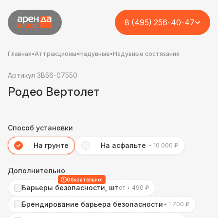
8 (495) 256-40-47
Главная
•
Аттракционы
•
Надувные
•
Надувные состязания
Артикул 3B56-07550
Родео Вертолет
Способ установки
На грунте
На асфальте
+ 10 000 ₽
Дополнительно
Обязательно!
Барьеры безопасности, шт
от + 490 ₽
Брендирование барьера безопасности
+ 1 700 ₽