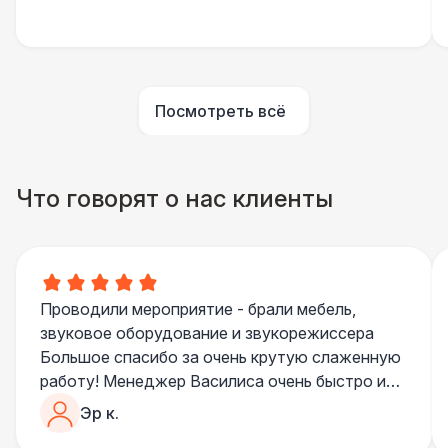
Огнетушители
1 000 Р
Урна
550 Р
Посмотреть всё
Столбики ограждения (1м)
1 100 Р
Что говорят о нас клиенты
Указатель А3
1 100 Р
Санитайзер (100 чел.)
1 450 Р
Проводили мероприятие - брали мебель,
ЭЛЕКТРИЧЕСТВО
звуковое оборудование и звукорежиссера
Дистрибьютор питания (63 Ампера)
4 500 Р
Большое спасибо за очень крутую слаженную
работу! Менеджер Василиса очень быстро и
качественно обрабатывала все запросы,
Кабель питания (32 Ампера)
81 Р
Эр к.
пошла навстречу во многих моментах