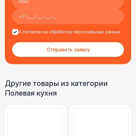
Указатель А3
1 100 Р
Санитайзер (100 чел.)
1 450 Р
Я согласен на обработку персональных данных
ФУРШЕТНЫЕ ЛИНИИ
Цветные столы с тканью
5 500 Р
Отправить заявку
Фуршетная линия WHITE & BLACK
17 000 Р
Фуршетная линия Black
17 000 Р
Другие товары из категории
Полевая кухня
Фуршетная линия Premium wood
27 000 Р