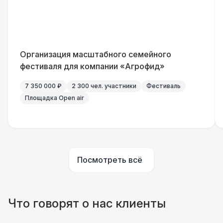
Бармен
8 000 Р
Менеджер проекта
13 000 Р
Организация масштабного семейного
фестиваля для компании «Агрофид»
Банкетный менеджер
12 500 Р
7 350 000 ₽
2 300 чел. участники
Фестиваль
Площадка Open air
Технический Директор
27 000 Р
Буфетчица аниматор
12 000 Р
Посмотреть всё
Буфетчица СССР аутентичная
15 000 Р
Буфетчица проф. актриса
27 000 Р
Что говорят о нас клиенты
БАРЬЕР БЕЗОПАСНОСТИ