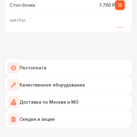
Стол-бочка
1 700 Р
ШАТРЫ
Шатер быстровозводимый
6 000 Р
Прилавок
6 500 Р
Палатка 2,5 х 2,5 м
6 500 Р
Постоплата
Шатер Пагода
11 000 Р
Качественное оборудование
Домик «Ярмарочный» 3 х 2 м
27 000 Р
Доставка по Москве и МО
Шатер Павильон
Скидки и акции
43 000 Р
ПЕРСОНАЛ