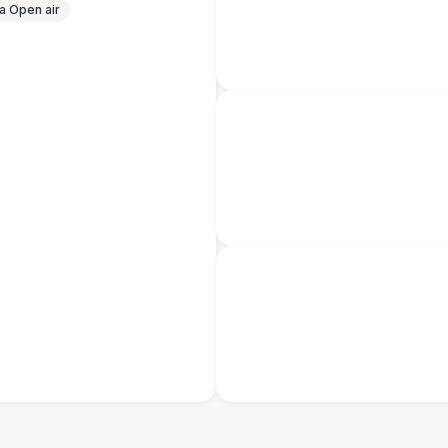
 Open air
Банкетный менеджер
12 
Технический Директор
27 
Буфетчица аниматор
12 
Буфетчица СССР аутентичная
15 
Буфетчица проф. актриса
27 
БАРЬЕР БЕЗОПАСНОСТИ
Серебряный (1,7 х 0,8 х 0,6)