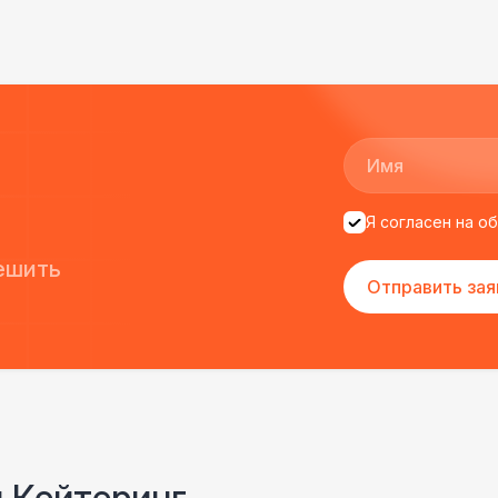
Санитайзер (100 чел.)
1
ФУРШЕТНЫЕ ЛИНИИ
Цветные столы с тканью
5 
Фуршетная линия WHITE & BLACK
17 
Я согласен на о
Фуршетная линия Black
17 
ешить
Отправить зая
Фуршетная линия Premium wood
27 
и Кейтеринг