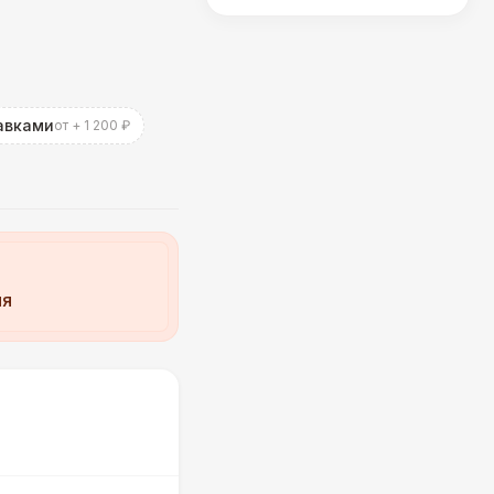
авками
от + 1 200 ₽
ия