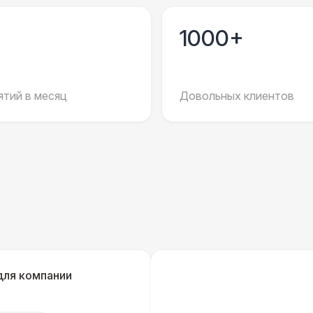
Повар
8 
1000+
Шеф повар
12 
Повар для МК
15 
тий в месяц
Довольных клиентов
Грузчики
6 
Клининг
6 
Аниматор
10 
Бармен
8 
для компании
Менеджер проекта
13 