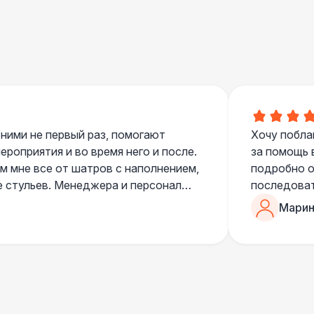
700 Р
В корзину
 100 Р
В корзину
400 Р
В корзину
500 Р
В корзину
 ними не первый раз, помогают
Хочу побла
роприятия и во время него и после.
за помощь 
 мне все от шатров с наполнением,
подробно о
е стульев. Менеджера и персонал
последоват
550 Р
В корзину
егда подскажут что лучше взять и
Романом, о
Марин
ь люблю работать именно с ними,
«Рука с ша
нию
звонке в к
 100 Р
В корзину
шампанског
приветливы
 100 Р
В корзину