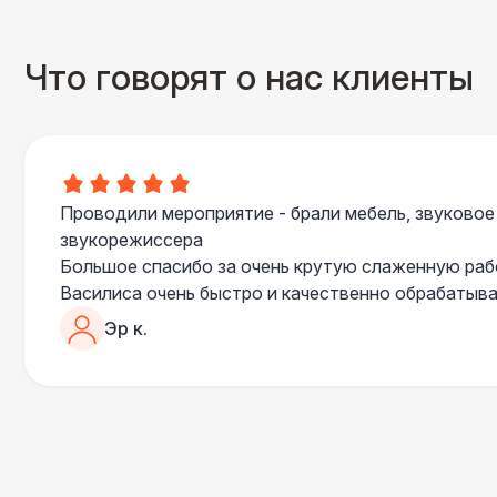
Что говорят о нас клиенты
Проводили мероприятие - брали мебель, звуковое
звукорежиссера
Большое спасибо за очень крутую слаженную ра
Василиса очень быстро и качественно обрабатыва
пошла навстречу во многих моментах
Эр к.
Отдельное спасибо звукорежиссеру Александру, 
сгладились благодаря его работе и человечности :
Все приехало вовремя, в хорошем состоянии. Реб
поставили, посоветовали как лучше расположить 
сложили провода так, что их почти не было видно
Однозначно будем работать с этим подрядчиком е