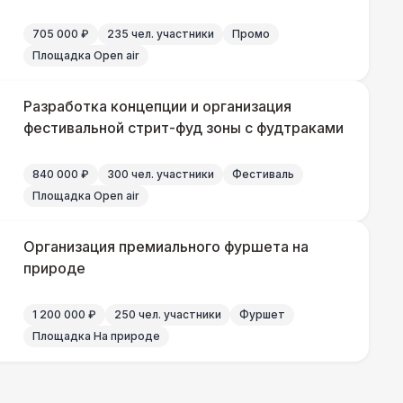
705 000 ₽
235 чел. участники
Промо
500 Р
В корзину
Площадка Open air
000 Р
В корзину
Разработка концепции и организация
фестивальной стрит-фуд зоны с фудтраками
000 Р
В корзину
840 000 ₽
300 чел. участники
Фестиваль
Площадка Open air
000 Р
В корзину
Организация премиального фуршета на
000 Р
В корзину
природе
1 200 000 ₽
250 чел. участники
Фуршет
Площадка На природе
490 Р
В корзину