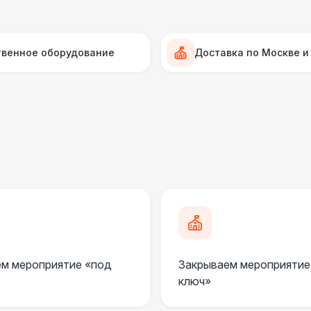
Прилавок
6 
Палатка 2,5 х 2,5 м
6 
твенное оборудование
Доставка по Москве и
Шатер Пагода
11
Домик «Ярмарочный» 3 х 2 м
27 
Шатер Павильон
43 
ПЕРСОНАЛ
Официант
7 
м мероприятие «под
Закрываем мероприятие
Помощник повара
7 
ключ»