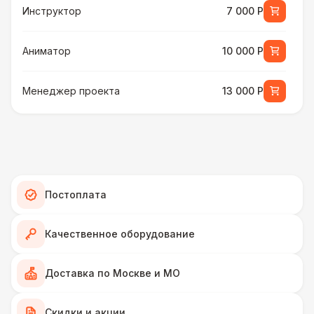
Инструктор
7 000 Р
Аниматор
10 000 Р
Менеджер проекта
13 000 Р
БАРЬЕР БЕЗОПАСНОСТИ
Серебряный (1,7 х 0,8 х 0,6)
490 Р
ДОПОЛНИТЕЛЬНО
Постоплата
Подставка для огнетушителя
270 Р
Качественное оборудование
Огнетушители
1 000 Р
Доставка по Москве и МО
Урна
550 Р
Скидки и акции