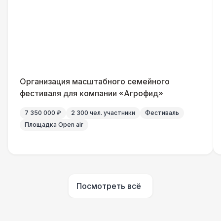
Генератор — 4 кВт
8 500 Р
ШАТРЫ
Шатер быстровозводимый
6 000 Р
Прилавок
6 500 Р
Организация масштабного семейного
фестиваля для компании «Агрофид»
Палатка 2,5 х 2,5 м
6 500 Р
7 350 000 ₽
2 300 чел. участники
Фестиваль
Площадка Open air
Шатер Пагода
11 000 Р
Домик «Ярмарочный» 3 х 2 м
27 000 Р
Посмотреть всё
Шатер Павильон
43 000 Р
БАРЬЕР БЕЗОПАСНОСТИ