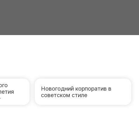
ого
Новогодний корпоратив в
летия
советском стиле
»