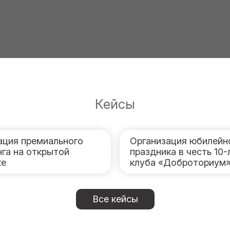
Кейсы
ация премиального
Организация юбилейн
нга на открытой
праздника в честь 10-
ке
клуба «Доброториум
Все кейсы