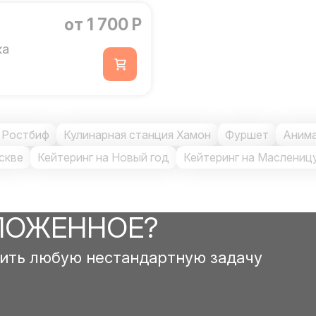
от 1 700 Р
ка
 Ростбиф
Кулинарная станция Хамон
Фуршет
Анима
скве
Кейтеринг на Новый год
Кейтеринг на Масленицу
ЛОЖЕННОЕ?
ить любую нестандартную задачу