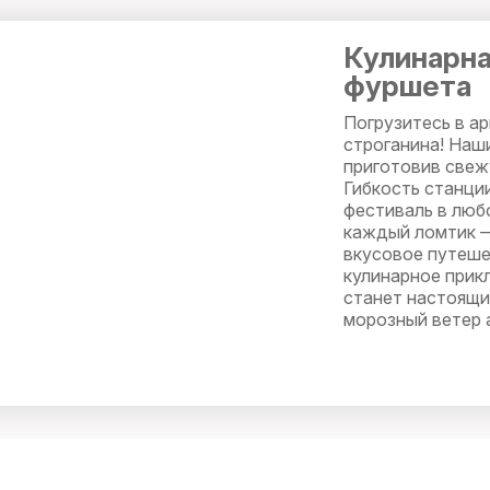
Кулинарна
фуршета
Погрузитесь в а
строганина! Наш
приготовив свеж
Гибкость станци
фестиваль в любо
каждый ломтик —
вкусовое путеше
кулинарное прикл
станет настоящи
морозный ветер а