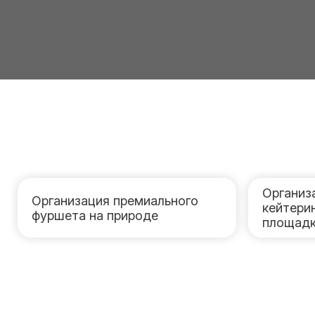
Организ
Организация премиального
кейтери
фуршета на природе
площад