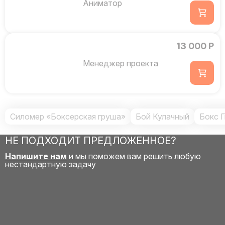
Аниматор
13 000 Р
Менеджер проекта
Силомер «Боксерская груша»
Бой Кулачный
Бокс Г
НЕ ПОДХОДИТ ПРЕДЛОЖЕННОЕ?
Напишите нам
и мы поможем вам решить любую
нестандартную задачу