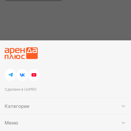
Сделано в UxPRO
Категории
Шатры
Мебель
Меню
Кейтеринг
Банкетный зал
Выставочные стенды