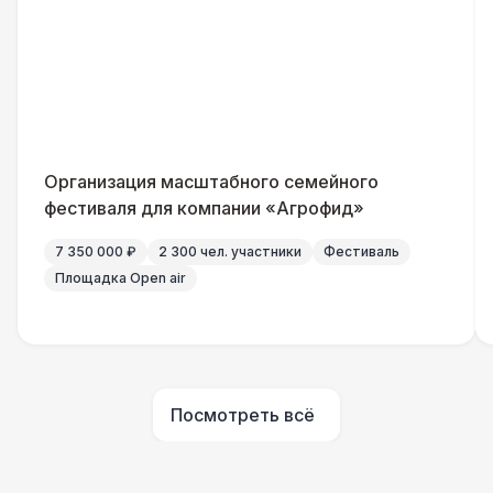
Генератор — 4 кВт
8 500 Р
ШАТРЫ
Шатер быстровозводимый
6 000 Р
Прилавок
6 500 Р
Организация масштабного семейного
фестиваля для компании «Агрофид»
Палатка 2,5 х 2,5 м
6 500 Р
7 350 000 ₽
2 300 чел. участники
Фестиваль
Площадка Open air
Шатер Пагода
11 000 Р
Домик «Ярмарочный» 3 х 2 м
27 000 Р
Посмотреть всё
Шатер Павильон
43 000 Р
БАРЬЕР БЕЗОПАСНОСТИ