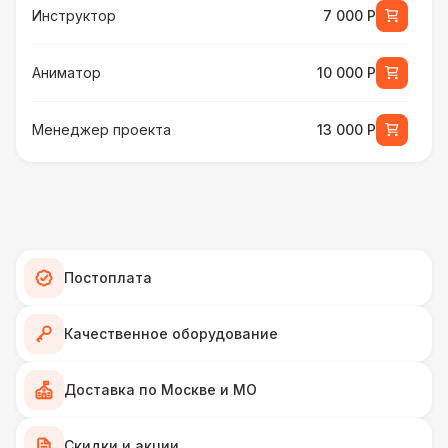
Инструктор
7 000 Р
Аниматор
10 000 Р
Менеджер проекта
13 000 Р
БАРЬЕР БЕЗОПАСНОСТИ
Серебряный (1,7 х 0,8 х 0,6)
490 Р
ДОПОЛНИТЕЛЬНО
Постоплата
Подставка для огнетушителя
270 Р
Качественное оборудование
Огнетушители
1 000 Р
Доставка по Москве и МО
Урна
550 Р
Скидки и акции