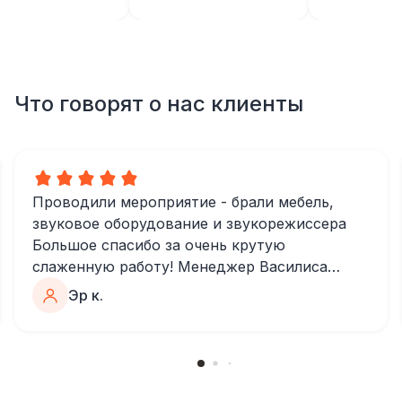
Что говорят о нас клиенты
Проводили мероприятие - брали мебель,
звуковое оборудование и звукорежиссера
Большое спасибо за очень крутую
слаженную работу! Менеджер Василиса
очень быстро и качественно обрабатывала
Эр к.
все запросы, пошла навстречу во многих
моментах
Отдельное спасибо звукорежиссеру
Александру, все тревоги сгладились
благодаря его работе и человечности :)