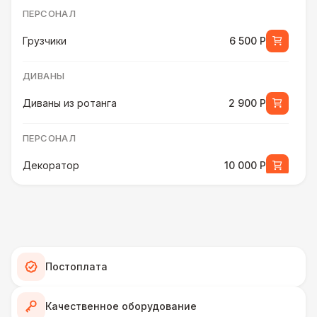
ПЕРСОНАЛ
Грузчики
6 500 Р
ДИВАНЫ
Диваны из ротанга
2 900 Р
ПЕРСОНАЛ
Декоратор
10 000 Р
ДОПОЛНИТЕЛЬНЫЕ ОПЦИИ
Изготовление подушек
-1 Р
ДЕКОРАТИВНЫЕ ПОДУШКИ
Постоплата
Подушка с принтом
430 Р
Качественное оборудование