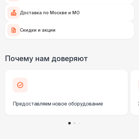
Подушка с мягким ворсом
430 Р
Доставка по Москве и МО
Подушка с вышивкой
550 Р
Скидки и акции
ПЕРСОНАЛ
Клининг
6 500 Р
Почему нам доверяют
ШАТРЫ
Шатер быстровозводимый
6 000 Р
Прилавок
6 500 Р
Предоставляем новое оборудование
КОМФОРТ
Флисовый плед
170 Р