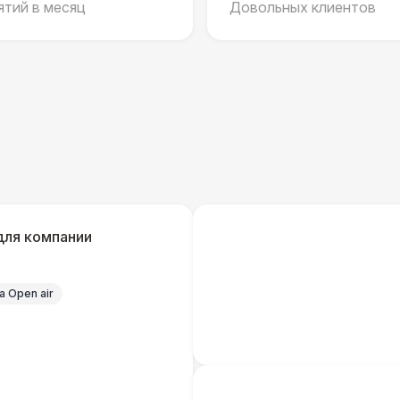
тий в месяц
Довольных клиентов
Шерстяной плед
Пончо
ШАТРЫ
Палатка 2,5 х 2,5 м
6 
Шатер Пагода
11
для компании
Домик «Ярмарочный» 3 х 2 м
27 
 Open air
Шатер Павильон
43 
БАРЬЕР БЕЗОПАСНОСТИ