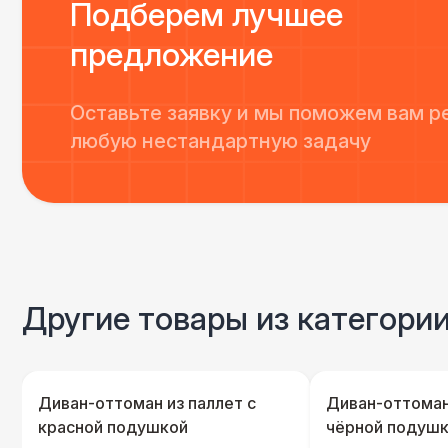
Подберем лучшее
предложение
Оставьте заявку и мы поможем вам р
любую нестандартную задачу
Другие товары из категори
Диван-оттоман из паллет с
Диван-оттоман
красной подушкой
чёрной подуш