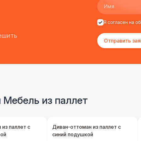
Я согласен на о
ешить
Отправить зая
и Мебель из паллет
 из паллет с
Диван-оттоман из паллет с
кой
синий подушкой