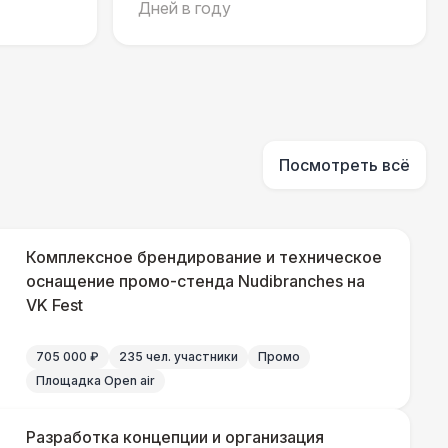
Дней в году
240 Р
В корзину
430 Р
В корзину
Посмотреть всё
500 Р
В корзину
 000 Р
В корзину
Комплексное брендирование и техническое
оснащение промо-стенда Nudibranches на
VK Fest
000 Р
В корзину
705 000 ₽
235 чел. участники
Промо
000 Р
В корзину
Площадка Open air
Разработка концепции и организация