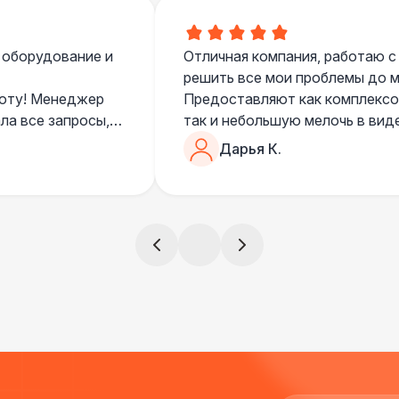
Указатель А3
1
 оборудование и
Отличная компания, работаю с
решить все мои проблемы до ме
Санитайзер (100 чел.)
1
боту! Менеджер
Предоставляют как комплексом
ла все запросы,
так и небольшую мелочь в вид
очень понимающий, честный вс
Дарья К.
все тревоги
чем дополнить праздник. Очен
)
всегда все четко и по расписа
ята сами все
и аккуратно
!
ще раз :)