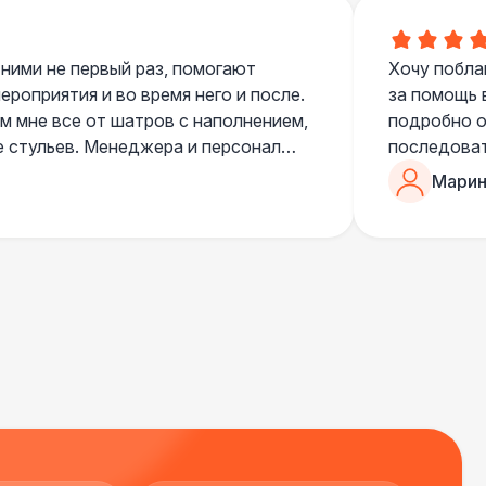
 100 Р
В корзину
 ними не первый раз, помогают
Хочу побла
роприятия и во время него и после.
за помощь 
 450 Р
В корзину
 мне все от шатров с наполнением,
подробно о
е стульев. Менеджера и персонал
последоват
егда подскажут что лучше взять и
Романом, о
Марин
ь люблю работать именно с ними,
«Рука с ша
нию
звонке в к
шампанског
приветливы