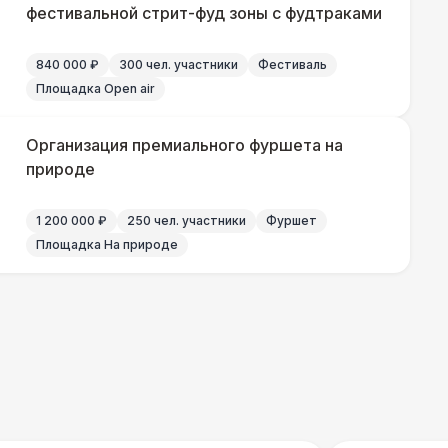
фестивальной стрит-фуд зоны с фудтраками
490 Р
В корзину
840 000 ₽
300 чел. участники
Фестиваль
700 Р
В корзину
Площадка Open air
 100 Р
В корзину
Организация премиального фуршета на
природе
400 Р
В корзину
1 200 000 ₽
250 чел. участники
Фуршет
Площадка На природе
500 Р
В корзину
550 Р
В корзину
 000 Р
В корзину