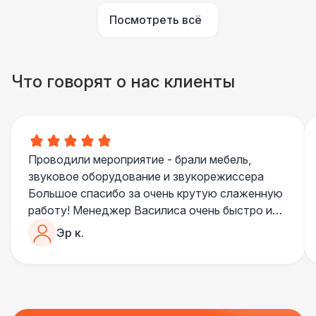
Посмотреть всё
Что говорят о нас клиенты
Проводили мероприятие - брали мебель,
звуковое оборудование и звукорежиссера
Большое спасибо за очень крутую слаженную
работу! Менеджер Василиса очень быстро и
качественно обрабатывала все запросы,
Эр к.
пошла навстречу во многих моментах
Отдельное спасибо звукорежиссеру
Александру, все тревоги сгладились
благодаря его работе и человечности :)
Все приехало вовремя, в хорошем состоянии.