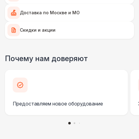
Доставка по Москве и МО
Палатка 2,5 х 2,5 м
6 500 Р
Скидки и акции
Шатер Пагода
11 000 Р
Домик «Ярмарочный» 3 х 2 м
27 000 Р
Почему нам доверяют
Шатер Павильон
43 000 Р
БАРЬЕР БЕЗОПАСНОСТИ
Серебряный (1,7 х 0,8 х 0,6)
490 Р
Предоставляем новое оборудование
Черный / оранж. (2 х 1 х 0,6)
700 Р
Стилизованный (2 х 1 х 0,6)
1 100 Р