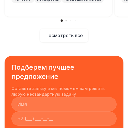
Посмотреть всё
Подберем лучшее
предложение
Оставьте заявку и мы поможем вам решить
любую нестандартную задачу