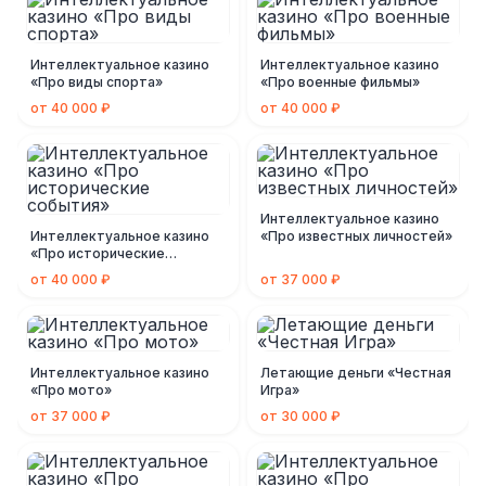
Интеллектуальное казино
Интеллектуальное казино
«Про виды спорта»
«Про военные фильмы»
от 40 000 ₽
от 40 000 ₽
Интеллектуальное казино
Интеллектуальное казино
«Про известных личностей»
«Про исторические
события»
от 40 000 ₽
от 37 000 ₽
Интеллектуальное казино
Летающие деньги «Честная
«Про мото»
Игра»
от 37 000 ₽
от 30 000 ₽