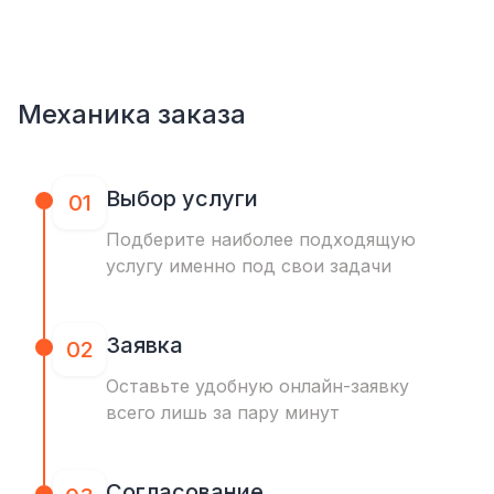
Механика заказа
Выбор услуги
01
Подберите наиболее подходящую
услугу именно под свои задачи
Заявка
02
Оставьте удобную онлайн-заявку
всего лишь за пару минут
Согласование