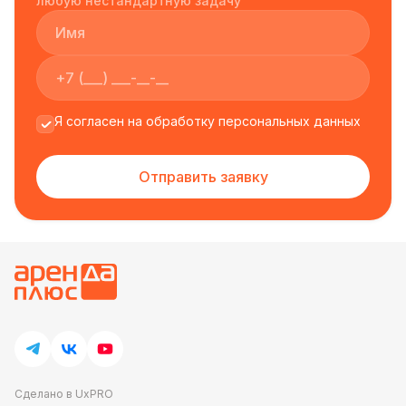
любую нестандартную задачу
подрядчиком еще раз :)
Я согласен на обработку персональных данных
Отправить заявку
Сделано в UxPRO