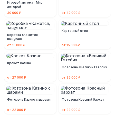
Игровой автомат Мир
лотерей
30 000 ₽
от 42 000 ₽
Карточный стол
Коробка «Кажется,
нащупал»
от 15 000 ₽
от 15 000 ₽
Крокет Казино
Фотозона «Великий Гэтсби»
от 27 000 ₽
от 35 000 ₽
Фотозона Казино с шарами
Фотозона Красный бархат
от 22 000 ₽
от 33 000 ₽