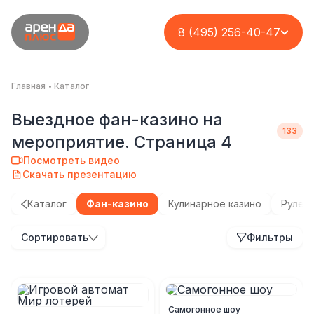
8 (495) 256-40-47
Главная
Каталог
Выездное фан-казино на
мероприятие. Страница 4
Посмотреть видео
Скачать презентацию
Каталог
Фан-казино
Кулинарное казино
Рулет
Сортировать
Фильтры
Самогонное шоу