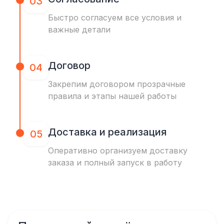
03
Быстро согласуем все условия и
важные детали
Договор
04
Закрепим договором прозрачные
правила и этапы нашей работы
Доставка и реализация
05
Оперативно организуем доставку
заказа и полный запуск в работу