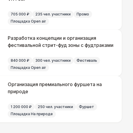
500 Р
В корзину
705 000 ₽
235 чел. участники
Промо
500 Р
В корзину
Площадка Open air
 000 Р
В корзину
Разработка концепции и организация
фестивальной стрит-фуд зоны с фудтраками
000 Р
В корзину
840 000 ₽
300 чел. участники
Фестиваль
Площадка Open air
000 Р
В корзину
Организация премиального фуршета на
природе
700 Р
В корзину
1 200 000 ₽
250 чел. участники
Фуршет
Площадка На природе
 100 Р
В корзину