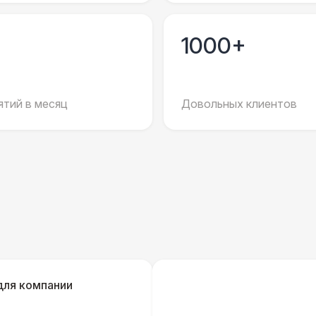
ЭЛЕКТРИЧЕСТВО
Дистрибьютор питания (63 Ампера)
4 
1000+
Кабель питания (32 Ампера)
тий в месяц
Довольных клиентов
Удлинитель-пилот (16 Ампер)
Кабельный трап
Генератор — 4 кВт
8 
ШАТРЫ
Шатер быстровозводимый
6 
для компании