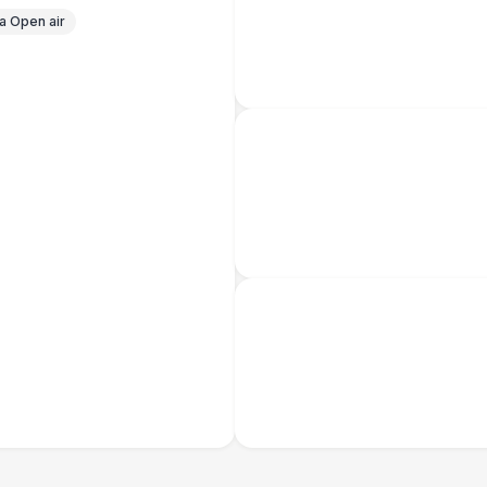
Прилавок
6 
 Open air
Палатка 2,5 х 2,5 м
6 
Шатер Пагода
11
Домик «Ярмарочный» 3 х 2 м
27 
Шатер Павильон
43 
БАРЬЕР БЕЗОПАСНОСТИ
Черный / оранж. (2 х 1 х 0,6)
Стилизованный (2 х 1 х 0,6)
1