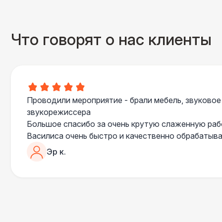
Что говорят о нас клиенты
Проводили мероприятие - брали мебель, звуковое
звукорежиссера
Большое спасибо за очень крутую слаженную ра
Василиса очень быстро и качественно обрабатыва
пошла навстречу во многих моментах
Эр к.
Отдельное спасибо звукорежиссеру Александру, 
сгладились благодаря его работе и человечности :
Все приехало вовремя, в хорошем состоянии. Реб
поставили, посоветовали как лучше расположить 
сложили провода так, что их почти не было видно
Однозначно будем работать с этим подрядчиком е