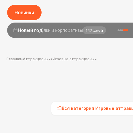
Новинки
1 сентября
День знаний
25 дней
Главная
•
Аттракционы
•
Игровые аттракционы
Вся категория Игровые аттрак