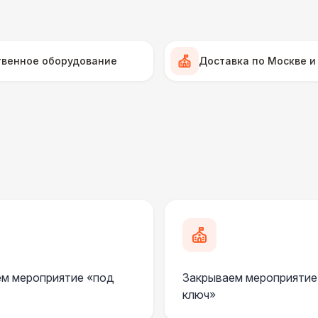
Серебряный (1,7 х 0,8 х 0,6)
ДОПОЛНИТЕЛЬНО
твенное оборудование
Доставка по Москве и
Подставка для огнетушителя
Огнетушители
1
Урна
Столбики ограждения (1м)
1
Указатель А3
1
м мероприятие «под
Закрываем мероприятие
Санитайзер (100 чел.)
1
ключ»