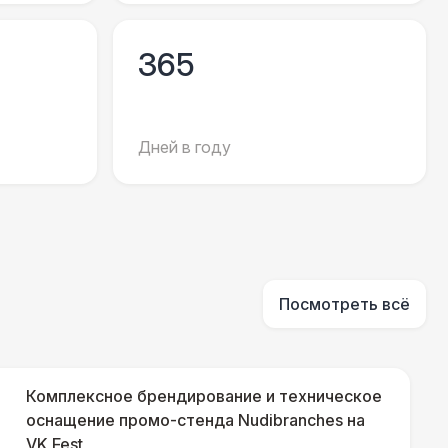
500 Р
В корзину
365
81 Р
В корзину
Дней в году
330 Р
В корзину
290 Р
В корзину
500 Р
В корзину
Посмотреть всё
000 Р
В корзину
Комплексное брендирование и техническое
оснащение промо-стенда Nudibranches на
VK Fest