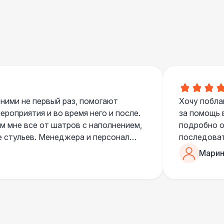
400 Р
В корзину
500 Р
В корзину
 ними не первый раз, помогают
Хочу побла
роприятия и во время него и после.
за помощь 
 мне все от шатров с наполнением,
подробно о
е стульев. Менеджера и персонал
последоват
егда подскажут что лучше взять и
Романом, о
Марин
ь люблю работать именно с ними,
«Рука с ша
нию
звонке в к
шампанског
приветливы