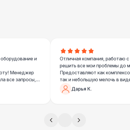
Баннер односторонний
2 
Разработка макета для баннера
5 
 оборудование и
Отличная компания, работаю с
решить все мои проблемы до ме
боту! Менеджер
Предоставляют как комплексом
ла все запросы,
так и небольшую мелочь в вид
очень понимающий, честный вс
Дарья К.
все тревоги
чем дополнить праздник. Очен
)
всегда все четко и по расписа
ята сами все
и аккуратно
!
ще раз :)