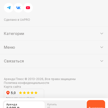
Сделано в UxPRO
Категории
Шатры
Мебель
Меню
Кейтеринг
Банкетный зал
Выставочные стенды
Контакты
Аттракционы
Связаться
Скидки и акции
Сцены и подиумы
О нас
Фотозоны
Оплата и доставка
8 (495) 256-40-47
Мастер-классы
Новости
info@arenda-attrakcionov.ru
Тимбилдинг
Аренда Плюс © 2013-2026, Все права защищены
Кейсы
Фан-казино
Политика конфиденциальности
Блог
пн—вс:
круглосуточно
Всё для кейтеринга
Карта сайта
Сторис
Техническое обеспечение
Отзывы
Декор
Подписаться на рассылку
Тендеры
Аренда площадок
Аренда
Купить
Персонал
от