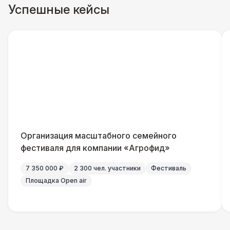
Успешные кейсы
ДОПОЛНИТЕЛЬНО
Урна
550 Р
Огнетушители
1 000 Р
Указатель А3
1 100 Р
Санитайзер (100 чел.)
1 450 Р
Организация масштабного семейного
БАРЬЕР БЕЗОПАСНОСТИ
фестиваля для компании «Агрофид»
Баннер односторонний
2 400 Р
7 350 000 ₽
2 300 чел. участники
Фестиваль
Площадка Open air
ПЕРСОНАЛ
Декоратор
10 000 Р