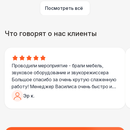
ДОПОЛНИТЕЛЬНО
Посмотреть всё
Указатель А3
1 100 Р
Столбики ограждения (1м)
1 100 Р
Что говорят о нас клиенты
БАРЬЕР БЕЗОПАСНОСТИ
Черный / оранж. (2 х 1 х 0,6)
700 Р
Проводили мероприятие - брали мебель,
Стилизованный (2 х 1 х 0,6)
1 100 Р
звуковое оборудование и звукорежиссера
Большое спасибо за очень крутую слаженную
работу! Менеджер Василиса очень быстро и
Серебряный (1,7 х 0,8 х 0,6)
490 Р
качественно обрабатывала все запросы,
Эр к.
пошла навстречу во многих моментах
Разработка макета для баннера
5 500 Р
Отдельное спасибо звукорежиссеру
Александру, все тревоги сгладились
благодаря его работе и человечности :)
Все приехало вовремя, в хорошем состоянии.