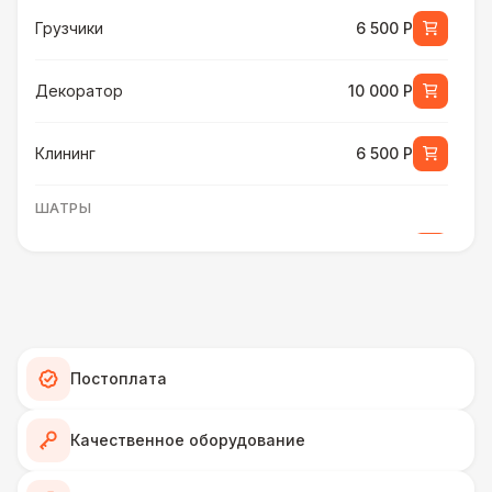
Грузчики
6 500 Р
Декоратор
10 000 Р
Клининг
6 500 Р
ШАТРЫ
Шатер быстровозводимый
6 000 Р
Прилавок
6 500 Р
Палатка 2,5 х 2,5 м
6 500 Р
Постоплата
Шатер Пагода
11 000 Р
Качественное оборудование