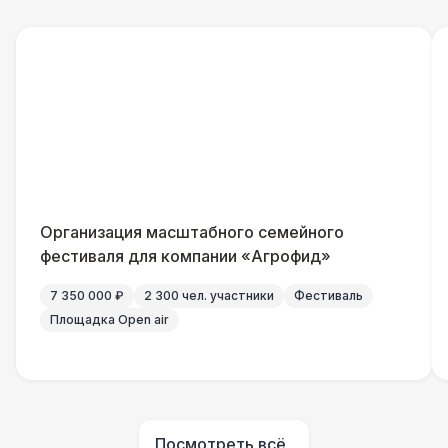
Урна
550 Р
Огнетушители
1 000 Р
Указатель А3
1 100 Р
Санитайзер (100 чел.)
1 450 Р
Организация масштабного семейного
БАРЬЕР БЕЗОПАСНОСТИ
фестиваля для компании «Агрофид»
Баннер односторонний
2 400 Р
7 350 000 ₽
2 300 чел. участники
Фестиваль
Площадка Open air
ПЕРСОНАЛ
Декоратор
10 000 Р
ДОПОЛНИТЕЛЬНО
Посмотреть всё