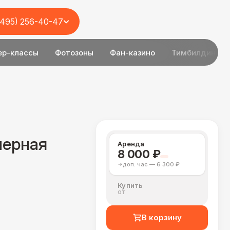
(495) 256-40-47
ер-классы
Фотозоны
Фан-казино
Тимбилдинг
черная
Аренда
8 000 ₽
доп. час — 6 300 ₽
Купить
от
В корзину