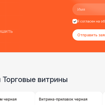
Я согласен на о
ешить
Отправить зая
и Торговые витрины
м черная
Витрина-прилавок черная