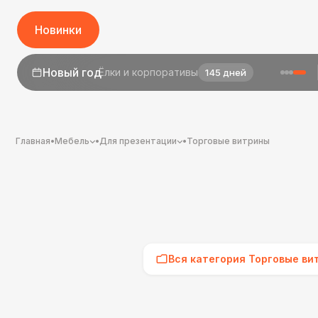
Новинки
1 сентября
День знаний
23 дня
Главная
•
Мебель
•
Для презентации
•
Торговые витрины
Вся категория Торговые ви