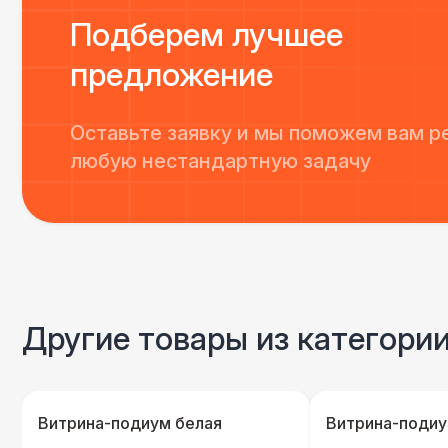
Подберем лучшее
предложение
Оставьте заявку и мы поможем вам р
любую нестандартную задачу
Другие товары из категори
Витрина-подиум белая
Витрина-подиу