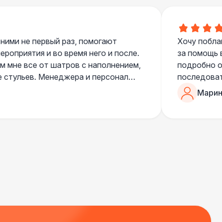
500 Р
В корзину
 ними не первый раз, помогают
Хочу побла
роприятия и во время него и после.
за помощь 
 мне все от шатров с наполнением,
подробно о
е стульев. Менеджера и персонал
последоват
егда подскажут что лучше взять и
Романом, о
Марин
ь люблю работать именно с ними,
«Рука с ша
нию
звонке в к
шампанског
приветливы