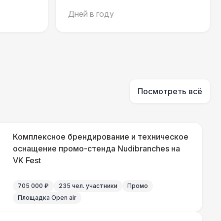
500 Р
В корзину
Дней в году
550 Р
В корзину
 000 Р
В корзину
Посмотреть всё
 100 Р
В корзину
Комплексное брендирование и техническое
 450 Р
оснащение промо-стенда Nudibranches на
В корзину
VK Fest
705 000 ₽
235 чел. участники
Промо
400 Р
В корзину
Площадка Open air