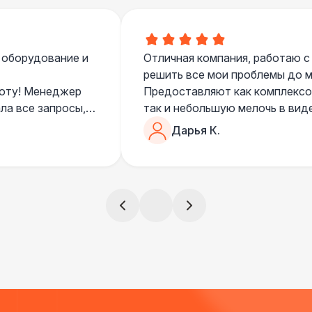
Разработка макета для баннера
5 
 оборудование и
Отличная компания, работаю с
решить все мои проблемы до ме
боту! Менеджер
Предоставляют как комплексом
ла все запросы,
так и небольшую мелочь в вид
очень понимающий, честный вс
Дарья К.
все тревоги
чем дополнить праздник. Очен
)
всегда все четко и по расписа
ята сами все
и аккуратно
!
ще раз :)