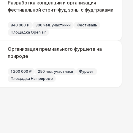
Разработка концепции и организация
фестивальной стрит-фуд зоны с фудтраками
000 Р
В корзину
840 000 ₽
300 чел. участники
Фестиваль
Площадка Open air
 100 Р
В корзину
Организация премиального фуршета на
природе
 100 Р
В корзину
1 200 000 ₽
250 чел. участники
Фуршет
Площадка На природе
700 Р
В корзину
 100 Р
В корзину
490 Р
В корзину