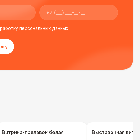
бработку персональных данных
вку
Витрина-прилавок белая
Выставочная витри