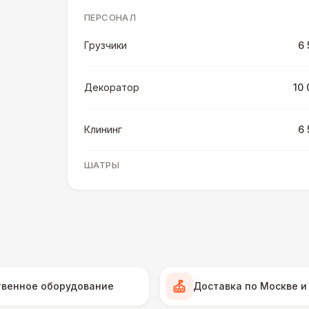
ПЕРСОНАЛ
Грузчики
6 
Декоратор
10 
Клининг
6 
ШАТРЫ
Шатер быстровозводимый
6 
Прилавок
6 
Палатка 2,5 х 2,5 м
6 
твенное оборудование
Доставка по Москве и