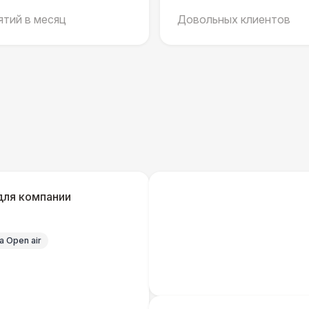
Разработка макета для баннера
5 
тий в месяц
Довольных клиентов
ДОПОЛНИТЕЛЬНО
Урна
Огнетушители
1
Указатель А3
1
для компании
Санитайзер (100 чел.)
1
 Open air
БАРЬЕР БЕЗОПАСНОСТИ
Баннер односторонний
2 
ПЕРСОНАЛ