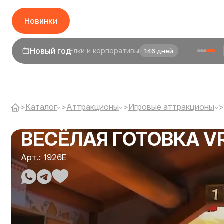
Новинки
1 сентября
День знаний
24 дня
>
Каталог
>
Аттракционы
>
Игровые аттракционы
>
ВЕСЁЛАЯ ГОТОВКА V
Арт.: 1926E