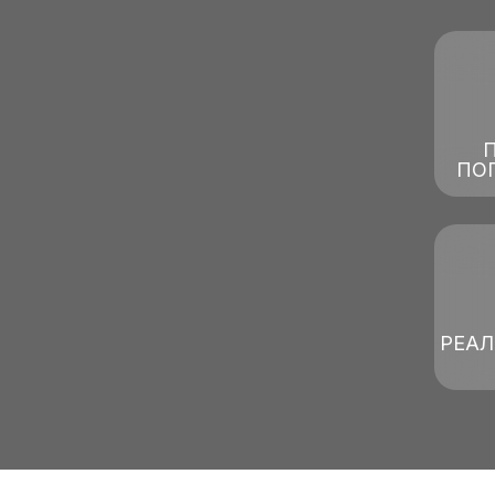
ПО
РЕА