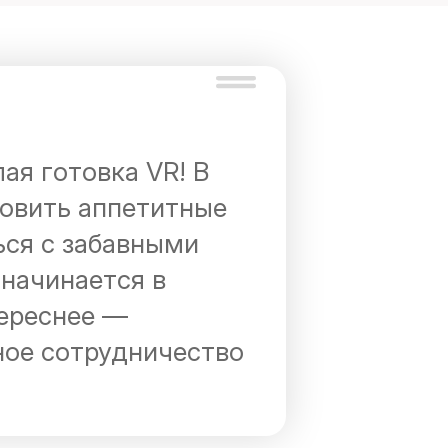
ая готовка VR! В
товить аппетитные
ься с забавными
начинается в
тереснее —
ное сотрудничество