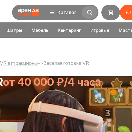
Каталог
8 
Шатры
Мебель
Кейтеринг
Игровые
Маст
VR аттракционы
>
Весёлая готовка VR
R
от 40 000 ₽/4 часа